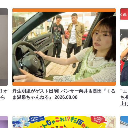
 オ
丹生明里がゲスト出演! パンサー向井＆長田『くる
“エ
わら
ま温泉ちゃんねる』
2026.08.06
ち
上