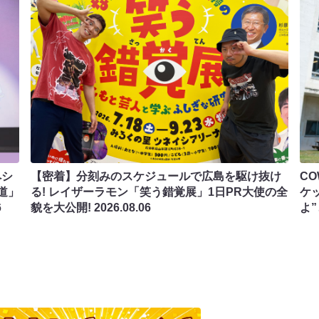
ペシ
【密着】分刻みのスケジュールで広島を駆け抜け
C
道」
る! レイザーラモン「笑う錯覚展」1日PR大使の全
ケ
6
貌を大公開!
2026.08.06
よ