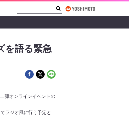
Search Form
Search
ズを語る緊急
二弾オンラインイベントの
スにてラジオ風に行う予定と