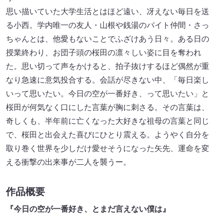
思い描いていた大学生活とはほど遠い、冴えない毎日を送
る小西。学内唯一の友人・山根や銭湯のバイト仲間・さっ
ちゃんとは、他愛もないことでふざけあう日々。ある日の
授業終わり、お団子頭の桜田の凛々しい姿に目を奪われ
た。思い切って声をかけると、拍子抜けするほど偶然が重
なり急速に意気投合する。会話が尽きない中、「毎日楽し
いって思いたい。今日の空が一番好き、って思いたい」と
桜田が何気なく口にした言葉が胸に刺さる。その言葉は、
奇しくも、半年前に亡くなった大好きな祖母の言葉と同じ
で、桜田と出会えた喜びにひとり震える。ようやく自分を
取り巻く世界を少しだけ愛せそうになった矢先、運命を変
える衝撃の出来事が二人を襲うー。
作品概要
『今日の空が一番好き、とまだ言えない僕は』