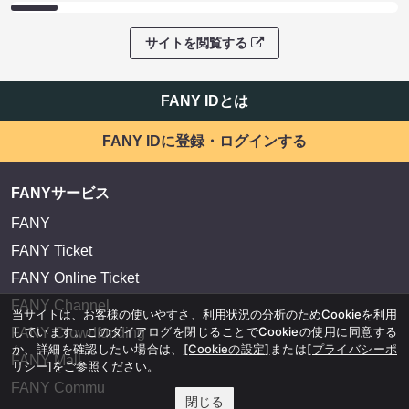
サイトを閲覧する
FANY IDとは
FANY IDに登録・ログインする
FANYサービス
FANY
FANY Ticket
FANY Online Ticket
FANY Channel
当サイトは、お客様の使いやすさ、利用状況の分析のためCookieを利用
しています。このダイアログを閉じることでCookieの使用に同意する
FANY Crowdfunding
か、詳細を確認したい場合は、
[Cookieの設定]
または
[プライバシーポ
FANY Mall
リシー]
をご参照ください。
FANY Commu
閉じる