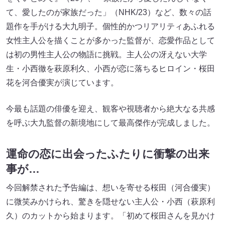
て、愛したのが家族だった」（NHK/23）など、数々の話
題作を手がける大九明子。個性的かつリアリティあふれる
女性主人公を描くことが多かった監督が、恋愛作品として
は初の男性主人公の物語に挑戦。主人公の冴えない大学
生・小西徹を萩原利久、小西が恋に落ちるヒロイン・桜田
花を河合優実が演じています。
今最も話題の俳優を迎え、観客や視聴者から絶大なる共感
を呼ぶ大九監督の新境地にして最高傑作が完成しました。
運命の恋に出会ったふたりに衝撃の出来
事が…
今回解禁された予告編は、想いを寄せる桜田（河合優実）
に微笑みかけられ、驚きを隠せない主人公・小西（萩原利
久）のカットから始まります。「初めて桜田さんを見かけ