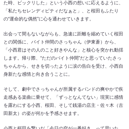
た時、ビックリした」という小西の想いに応えるように、
「私たちセレンディピティだなぁと」、と桜田もふたり
の“運命的な偶然”に心を通わせていきます。
出会って間もないながらも、急速に距離を縮めていく桜田
との関係に、バイト仲間のさっちゃん（伊東蒼）から、
「小西君はその人のこと好きやんな」と核心を突かれ動揺
します。帰り際、“ただのバイト仲間”だと思っていたさっ
ちゃんから、せきを切ったように涙の告白を受け、小西自
身新たな感情と向き合うことに。
そして、劇中でさっちゃんが所属するバンドの爽やかで疾
走感ある楽曲に乗せて、「ずっとなんてない」現実に感情
を露わにする小西、桜田、そして銭湯の店主・佐々木（古
田新太）の姿が何かを予感させます。
小西と桜田を繋いだ「今日の空が一番好き、って思いた