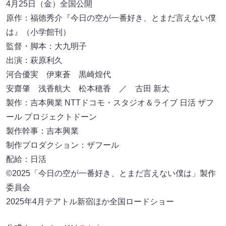
4月25日（金）全国公開
原作：福徳秀介『今日の空が一番好き、とまだ言えない僕
は』（小学館刊）
監督・脚本：大九明子
出演：萩原利久
河合優実 伊東蒼 黒崎煌代
安齋肇 浅香航大 松本穂香 ／ 古田 新太
製作：吉本興業 NTTドコモ・スタジオ＆ライブ 日活 ザフ
ール プロジェクトドーン
製作幹事：吉本興業
制作プロダクション：ザフール
配給：日活
©2025「今日の空が一番好き、とまだ言えない僕は」製作
委員会
2025年4月テアトル新宿ほか全国ロードショー