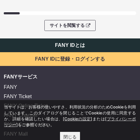
サイトを閲覧する
FANY IDとは
FANY IDに登録・ログインする
FANYサービス
FANY
FANY Ticket
FANY Online Ticket
当サイトは、お客様の使いやすさ、利用状況の分析のためCookieを利用
しています。このダイアログを閉じることでCookieの使用に同意する
FANY Channel
か、詳細を確認したい場合は、
[Cookieの設定]
または
[プライバシーポ
FANY Crowdfunding
リシー]
をご参照ください。
FANY Mall
閉じる