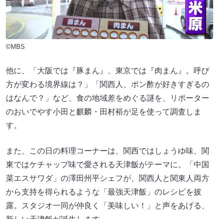
©MBS
他に、「大阪では『豚まん』、東京では『肉まん』。呼び
方が変わる境界線は？」「関西人、ポン酢が好きすぎるの
はなんで？」など、食の地域差をめぐる謎を、リポーター
のおいでやす小田と麒麟・田村裕が足を使って調査しま
す。
また、この日の料理コーナーは、関西ではしょうゆ味、関
東ではケチャップ味で愛される天津飯がテーマに。「中国
菜エスサワダ」の澤田州平シェフが、関西人と関東人両方
から支持を得られるような「最強天津飯」のレシピを披
露。スタジオ一同が仲良く「美味しい！」と声をあげる、