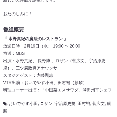
新しい天津飯が誕生します。
おたのしみに！
番組概要
『 水野真紀の魔法のレストラン 』
放送日時：2月19日（水） 19:00 〜 20:00
放送：MBS
出演：水野真紀、 長野博 、ロザン（菅広文、宇治原史
規）、三ツ廣政輝アナウンサー
スタジオゲスト：内藤剛志
VTR出演：おいでやす小田、田村裕（麒麟）
料理コーナー出演：「中国菜エスサワダ」澤田州平シェフ
おいでやす小田
,
ロザン
,
宇治原史規
,
田村裕
,
菅広文
,
麒
麟