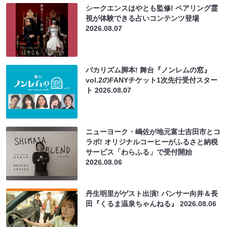
シークエンスはやとも監修! ペアリング霊
視が体験できる占いコンテンツ登場
2026.08.07
バカリズム脚本! 舞台『ノンレムの窓』
vol.2のFANYチケット1次先行受付スター
ト
2026.08.07
ニューヨーク・嶋佐が地元富士吉田市とコ
ラボ! オリジナルコーヒーがふるさと納税
サービス「わらふる」で受付開始
2026.08.06
丹生明里がゲスト出演! パンサー向井＆長
田『くるま温泉ちゃんねる』
2026.08.06