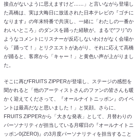
接点がないように思えますけど……」と言いながら登場し
た高橋は、実は大晦日に放送された日本テレビの『ゴチに
なります』の年末特番で共演し、一緒に「わたしの一番か
わいいところ」のダンスを踊った経験が。まるで“フリ”の
ようなコメントにリスナーが反応しないわけがなく会場か
ら「踊って！」とリクエストがあがり、それに応えて高橋
が踊ると、客席から「キャー！」と黄色い声が上がりまし
た。
そこに再びFRUITS ZIPPERが登場し、ステージの感想を
聞かれると「他のアーティストさんのファンの皆さんも暖
かく迎えてくださって、『オールナイトニッポン』のイベ
ントは最高だなと思いました！」と笑顔。さらに、
FRUITS ZIPPERから「大きな発表」として、月替わりの
パーソナリティが担当している月曜日の『オールナイトニ
ッポン0(ZERO)』の3月度パーソナリティを担当すること