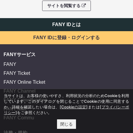
サイトを閲覧する
FANY IDとは
FANY IDに登録・ログインする
FANYサービス
FANY
FANY Ticket
FANY Online Ticket
FANY Channel
当サイトは、お客様の使いやすさ、利用状況の分析のためCookieを利用
FANY Crowdfunding
しています。このダイアログを閉じることでCookieの使用に同意する
か、詳細を確認したい場合は、
[Cookieの設定]
または
[プライバシーポ
FANY Mall
リシー]
をご参照ください。
FANY Commu
閉じる
法務・規約