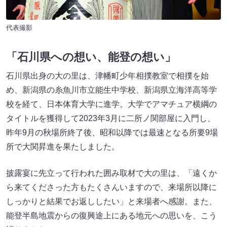
代表撮影
「石川県への想い、能登の想い」
石川県出身の大の里は、津幡町少年相撲教室で相撲を始
め、新潟県の糸魚川市立能生中学校、新潟県立海洋高等学
校を経て、日本体育大学に進学。大学でアマチュア横綱の
タイトルを獲得して2023年3月に二所ノ関部屋に入門し、
昨年9月の秋場所終了後、昭和以降では最速となる所要9場
所で大関昇進を果たしました。
披露宴に先立って行われた囲み取材で大の里は、「遠くか
ら来てくださった方もたくさんいますので、来場所以降に
しっかりと結果でお返ししたい」と来場者へ感謝。また、
能登半島地震からの復興途上にある地元への思いを、こう