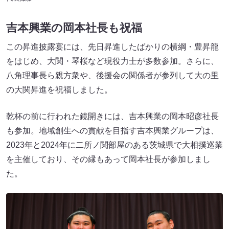
吉本興業の岡本社長も祝福
この昇進披露宴には、先日昇進したばかりの横綱・豊昇龍
をはじめ、大関・琴桜など現役力士が多数参加。さらに、
八角理事長ら親方衆や、後援会の関係者が参列して大の里
の大関昇進を祝福しました。
乾杯の前に行われた鏡開きには、吉本興業の岡本昭彦社長
も参加。地域創生への貢献を目指す吉本興業グループは、
2023年と2024年に二所ノ関部屋のある茨城県で大相撲巡業
を主催しており、その縁もあって岡本社長が参加しまし
た。