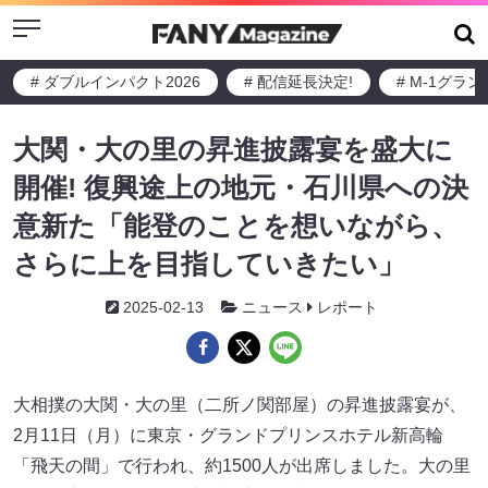
Menu
# ダブルインパクト2026
# 配信延長決定!
# M-1グラ
大関・大の里の昇進披露宴を盛大に
開催! 復興途上の地元・石川県への決
意新た「能登のことを想いながら、
さらに上を目指していきたい」
2025-02-13
ニュース
レポート
大相撲の大関・大の里（二所ノ関部屋）の昇進披露宴が、
2月11日（月）に東京・グランドプリンスホテル新高輪
「飛天の間」で行われ、約1500人が出席しました。大の里