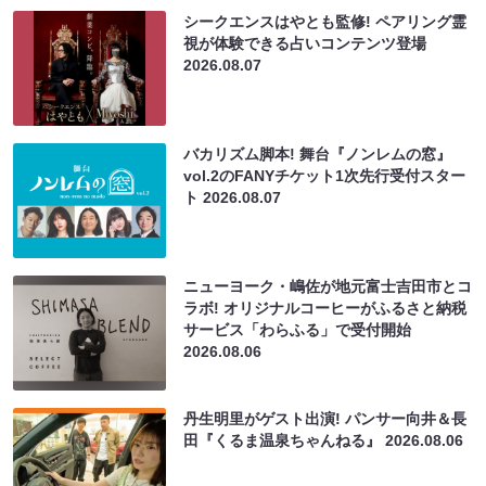
シークエンスはやとも監修! ペアリング霊
視が体験できる占いコンテンツ登場
2026.08.07
バカリズム脚本! 舞台『ノンレムの窓』
vol.2のFANYチケット1次先行受付スター
ト
2026.08.07
ニューヨーク・嶋佐が地元富士吉田市とコ
ラボ! オリジナルコーヒーがふるさと納税
サービス「わらふる」で受付開始
2026.08.06
丹生明里がゲスト出演! パンサー向井＆長
田『くるま温泉ちゃんねる』
2026.08.06