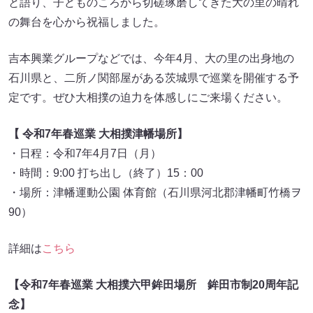
と語り、子どものころから切磋琢磨してきた大の里の晴れ
の舞台を心から祝福しました。
吉本興業グループなどでは、今年4月、大の里の出身地の
石川県と、二所ノ関部屋がある茨城県で巡業を開催する予
定です。ぜひ大相撲の迫力を体感しにご来場ください。
【 令和7年春巡業 大相撲津幡場所】
・日程：令和7年4月7日（月）
・時間：9:00 打ち出し（終了）15：00
・場所：津幡運動公園 体育館（石川県河北郡津幡町竹橋ヲ
90）
詳細は
こちら
【令和7年春巡業 大相撲六甲鉾田場所 鉾田市制20周年記
念】