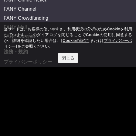
FANY Channel
FANY Crowdfunding
FANY Mall
当サイトは、お客様の使いやすさ、利用状況の分析のためCookieを利用
しています。このダイアログを閉じることでCookieの使用に同意する
FANY Commu
か、詳細を確認したい場合は、
[Cookieの設定]
または
[プライバシーポ
リシー]
をご参照ください。
法務・規約
閉じる
プライバシーポリシー
反社会的勢力排除宣言
会社情報
吉本興業株式会社
お問い合わせ
その他
よしもとニュースセンターアーカイブ