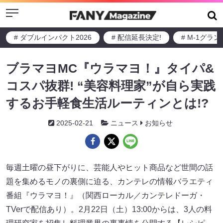
Menu
# ダブルインパクト2026
# 配信延長決定!
# M-1グラ
ブラマヨMC『ウラマヨ！』タイパ&
コスパ抜群! “美容料理家”が自ら実践
するお手軽食生活ルーティンとは!?
2025-02-21
ニュース
お知らせ
毎週土曜の昼下がりに、芸能人やヒット商品など世間の話
題を集めるモノの裏側に迫る、カンテレの情報バラエティ
番組『ウラマヨ！』（関西ローカル／カンテレドーガ・
TVerで配信あり）。2月22日（土）13:00からは、3人の料