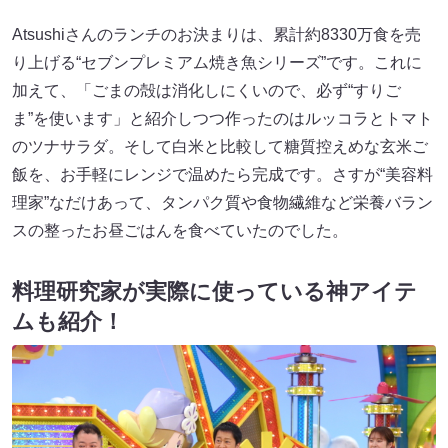
Atsushiさんのランチのお決まりは、累計約8330万食を売
り上げる“セブンプレミアム焼き魚シリーズ”です。これに
加えて、「ごまの殻は消化しにくいので、必ず“すりご
ま”を使います」と紹介しつつ作ったのはルッコラとトマト
のツナサラダ。そして白米と比較して糖質控えめな玄米ご
飯を、お手軽にレンジで温めたら完成です。さすが“美容料
理家”なだけあって、タンパク質や食物繊維など栄養バラン
スの整ったお昼ごはんを食べていたのでした。
料理研究家が実際に使っている神アイテ
ムも紹介！