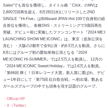
Sales”でも首位を獲得し、タイトル曲「Click」のMVは
2,800万回再生超え。8月28日(水)にリリースした2ND
SINGLE『Hi-Five』はBillboard JPAN Hot 100で自身初の総
合首位を獲得し、各種SNS・ストリーミングで3億回再生
突破。デビュー前に実施したファンコンサート『2024 ME:I
LAUNCHING SHOW ME:ICONIC』は、東京（追加公演を
含む）・大阪の2都市で全9公演・約6.5万人を動員。さらに
8月にはグループ初の愛知単独公演となる『2024
ME:ICONIC Hi-SUMMER』では2.5万人を動員し、12月の
『2024 ME:ICONIC Sweet Holiday』では2.6万人を動員。
「第66回 輝く！日本レコード大賞」新人賞に選ばれ、デビ
ュー1年目にして「第75回 紅白歌合戦」へ初出場。数ある
ガールズグループの中でも頭角を現す話題のグループ。
・Official HP
・X（Twitter）