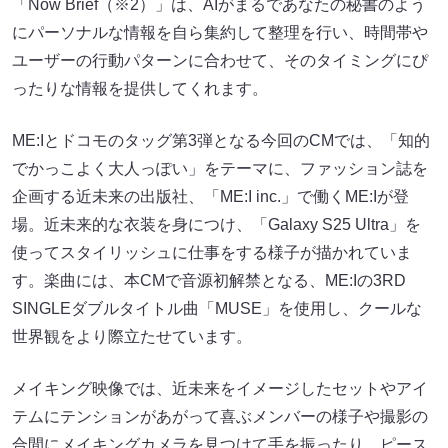
「Now Brief（※2）」は、AIがまるであなたの秘書のよう
にパーソナルな情報を自ら集約して整理を行い、時間帯や
ユーザーの行動パターンに合わせて、そのタイミングにぴ
ったりな情報を提供してくれます。
ME:Iとドコモのタッグ第3弾となる今回のCMでは、「知的
でかっこよく大人っぽい」をテーマに、ファッション誌を
企画する近未来の出版社、「ME:I inc.」で働くME:Iが登
場。近未来的な衣装を身につけ、「Galaxy S25 Ultra」を
使ってスタイリッシュに仕事をする様子が描かれていま
す。楽曲には、本CMで音源初解禁となる、ME:Iの3RD
SINGLEダブルタイトル曲「MUSE」を使用し、クールな
世界観をより際立たせています。
メイキング映像では、近未来をイメージしたセットやアイ
テムにテンションがあがって喜ぶメンバーの様子や撮影の
合間にメイキングカメラを見つけて手を振ったり、ピース