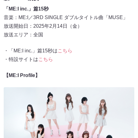
「ME:I inc.」篇15秒
音楽：ME:I／3RD SINGLE ダブルタイトル曲「MUSE」
放送開始日：2025年2月14日（金）
放送エリア：全国
・「ME:I inc.」篇15秒は
こちら
・特設サイトは
こちら
【ME:I Profile】