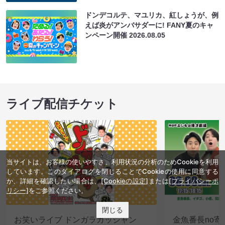
ドンデコルテ、マユリカ、紅しょうが、例
えば炎がアンバサダーに! FANY夏のキャ
ンペーン開催
2026.08.05
ライブ配信チケット
当サイトは、お客様の使いやすさ、利用状況の分析のためCookieを利用
しています。このダイアログを閉じることでCookieの使用に同意する
か、詳細を確認したい場合は、
[Cookieの設定]
または
[プライバシーポ
リシー]
をご参照ください。
閉じる
お笑いライブ ドンガラガッシャン
金魚番長no