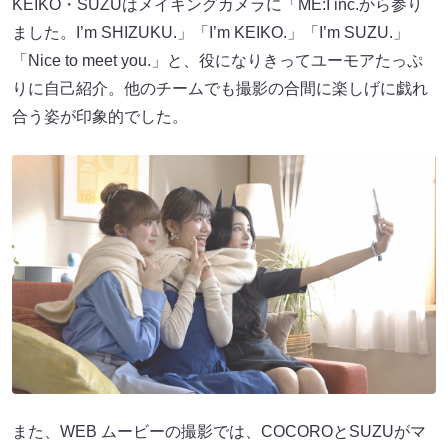
KEIKO・SUZUはメイキングカメラに「ME:I inc.から参り
ました。I’m SHIZUKU.」「I’m KEIKO.」「I’m SUZU.」
「Nice to meet you.」と、役になりきってユーモアたっぷ
りに自己紹介。他のチームでも撮影の合間に楽しげに戯れ
合う姿が印象的でした。
また、WEB ムービーの撮影では、COCOROとSUZUがマ