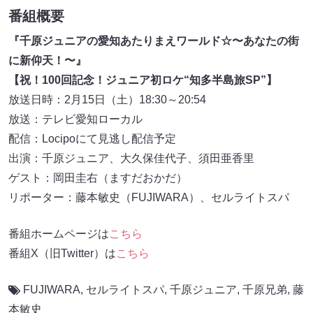
番組概要
『千原ジュニアの愛知あたりまえワールド☆〜あなたの街
に新仰天！〜』
【祝！100回記念！ジュニア初ロケ“知多半島旅SP”】
放送日時：2月15日（土）18:30～20:54
放送：テレビ愛知ローカル
配信：Locipoにて見逃し配信予定
出演：千原ジュニア、大久保佳代子、須田亜香里
ゲスト：岡田圭右（ますだおかだ）
リポーター：藤本敏史（FUJIWARA）、セルライトスパ
番組ホームページは
こちら
番組X（旧Twitter）は
こちら
FUJIWARA
,
セルライトスパ
,
千原ジュニア
,
千原兄弟
,
藤
本敏史