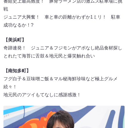
番組史上最高難度！ 豚骨ラーメン店の激ムズ駐車場に挑
戦
ジュニア大興奮！ 車と車の距離がわずか1ミリ！ 駐車
成功なるか！?
【美浜町】
奇跡連発！ ジュニア＆フジモンがアポなし絶品食材探し
とれたて海苔に舌鼓＆地元民と爆笑触れ合い
【南知多町】
フグ白子＆豆味噌ご飯＆マル秘海鮮珍味など極上グルメ
続々！
地元民のアツイもてなしに感謝感激！