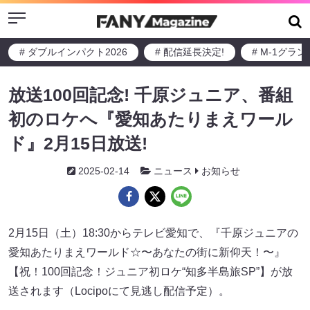
Menu
# ダブルインパクト2026
# 配信延長決定!
# M-1グラ
放送100回記念! 千原ジュニア、番組
初のロケへ『愛知あたりまえワール
ド』2月15日放送!
2025-02-14
ニュース
お知らせ
2月15日（土）18:30からテレビ愛知で、『千原ジュニアの
愛知あたりまえワールド☆〜あなたの街に新仰天！〜』
【祝！100回記念！ジュニア初ロケ“知多半島旅SP”】が放
送されます（Locipoにて見逃し配信予定）。