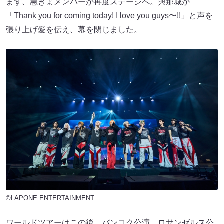
まず、急きょメンバーが再度ステージへ。與那城が
「Thank you for coming today! I love you guys〜!!」と声を
張り上げ愛を伝え、幕を閉じました。
©LAPONE ENTERTAINMENT
ワールドツアーはこの後、バンコク公演、ロサンゼルス公