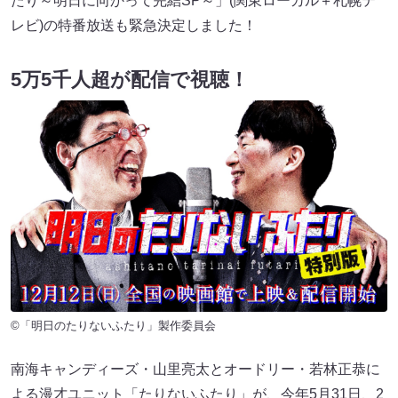
たり～明日に向かって完結SP～」(関東ローカル＋札幌テ
レビ)の特番放送も緊急決定しました！
5万5千人超が配信で視聴！
©「明日のたりないふたり」製作委員会
南海キャンディーズ・山里亮太とオードリー・若林正恭に
よる漫才ユニット「たりないふたり」が、今年5月31日、2