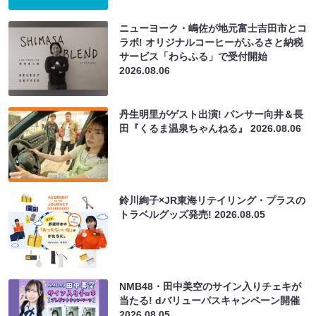
ニューヨーク・嶋佐が地元富士吉田市とコ
ラボ! オリジナルコーヒーがふるさと納税
サービス「わらふる」で受付開始
2026.08.06
丹生明里がゲスト出演! パンサー向井＆長
田『くるま温泉ちゃんねる』
2026.08.06
鈴川絢子×JR東海リテイリング・プラスの
トラベルグッズ発売!
2026.08.05
NMB48・田中美空のサイン入りチェキが
当たる! dバリューパスキャンペーン開催
2026.08.05