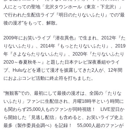
人にとっての聖地「北沢タウンホール（東京・下北沢）」
で行われた生配信ライブ『明日のたりないふたり』での“最
後の漫才”をもって、解散。
2009年にお笑いライブ『潜在異色』で生まれ、2012年『た
りないふたり』、2014年『もっとたりないふたり』、2019
年『さよならたりないふたり』、2020年『たりないふたり
2020～春夏秋冬～』と題した日本テレビ深夜番組やライ
ブ、Huluなどを通じて漫才を披露してきた2人が、12年間
におよぶコンビ活動に終止符を打ちました。
“無観客”での、最初にして最後の漫才は、全国の「たりな
いふたり」ファンに生配信され、月曜18時半という時間に
も関わらず25,000人ものファンが同時視聴！ LIVE翌日か
ら開始した「見逃し配信」も含めると、お笑いライブ史上
最多（製作委員会調べ）を記録！ 55,000人超のファンが