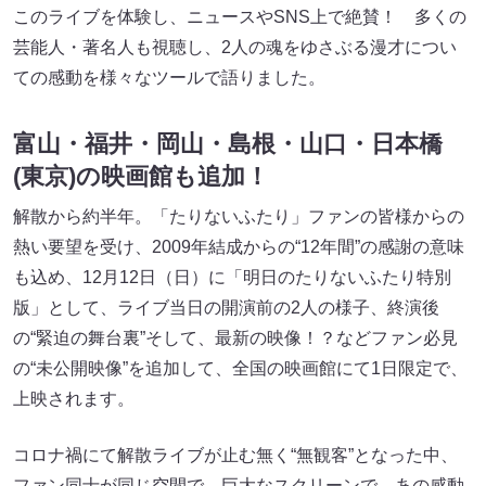
このライブを体験し、ニュースやSNS上で絶賛！ 多くの
芸能人・著名人も視聴し、2人の魂をゆさぶる漫才につい
ての感動を様々なツールで語りました。
富山・福井・岡山・島根・山口・日本橋
(東京)の映画館も追加！
解散から約半年。「たりないふたり」ファンの皆様からの
熱い要望を受け、2009年結成からの“12年間”の感謝の意味
も込め、12月12日（日）に「明日のたりないふたり特別
版」として、ライブ当日の開演前の2人の様子、終演後
の“緊迫の舞台裏”そして、最新の映像！？などファン必見
の“未公開映像”を追加して、全国の映画館にて1日限定で、
上映されます。
コロナ禍にて解散ライブが止む無く“無観客”となった中、
ファン同士が同じ空間で、巨大なスクリーンで、あの感動