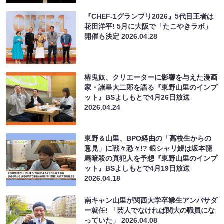
『CHEF-1グランプリ2026』5代目王者は
花田洋平! 5月に大阪で「たこやきラボ」
開催も決定
2026.04.28
椿鬼奴、クリエーターに影響を与えた漫画
家・諸星大二郎を語る『東野山里のインプ
ット』BSよしもとで4月26日放送
2026.04.24
東野＆山里、BPO経由の「高校生からの
意見」に戦々恐々!? 銀シャリ鰻は坂本龍
馬暗殺の真犯人を予想『東野山里のインプ
ット』BSよしもとで4月19日放送
2026.04.18
南キャン山里が関西大学卒業生アンバサダ
ー就任! 「芸人でなければ関大の職員にな
っていた」
2026.04.08