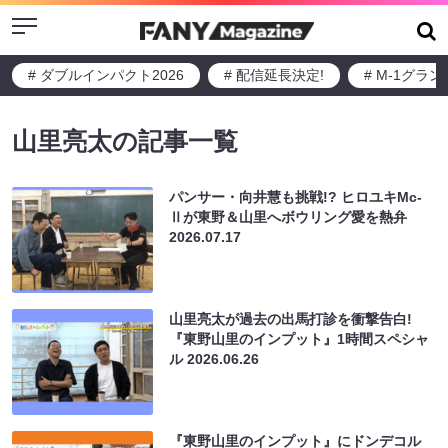
Menu
# ダブルインパクト2026
# 配信延長決定!
# M-1グラ
山里亮太の記事一覧
パンサー・向井慧も挑戦!? ヒロユキMc-
Ⅱが東野＆山里へボウリング愛を熱弁
2026.07.17
山里亮太が過去の出馬打診を衝撃告白!
『東野山里のインプット』1時間スペシャ
ル
2026.06.26
『東野山里のインプット』にドンデコル