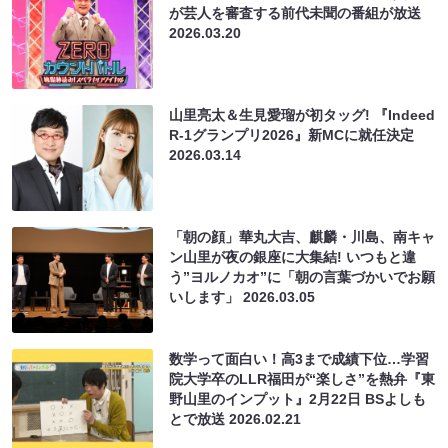
が芸人を審査する前代未聞の番組が放送
2026.03.20
山里亮太＆生見愛瑠が初タッグ! 『Indeed
R-1グランプリ2026』新MCに就任決定
2026.03.14
「朝の顔」華丸大吉、麒麟・川島、南キャ
ン山里が夜の銀座に大集結! いつもと違
う”ヨルノカオ”に「朝の言葉づかいでお願
いします」
2026.03.05
数学って面白い！高3まで成績下位…学習
院大学卒のLLR福田が“楽しさ”を熱弁『東
野山里のインプット』2月22日 BSよしも
とで放送
2026.02.21