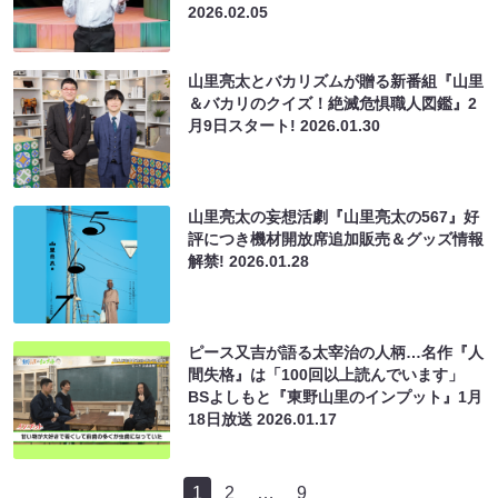
2026.02.05
山里亮太とバカリズムが贈る新番組『山里
＆バカリのクイズ！絶滅危惧職人図鑑』2
月9日スタート!
2026.01.30
山里亮太の妄想活劇『山里亮太の567』好
評につき機材開放席追加販売＆グッズ情報
解禁!
2026.01.28
ピース又吉が語る太宰治の人柄…名作『人
間失格』は「100回以上読んでいます」
BSよしもと『東野山里のインプット』1月
18日放送
2026.01.17
1
2
…
9