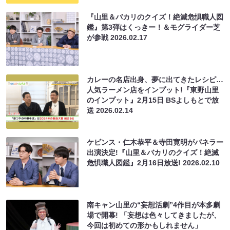
『山里＆バカリのクイズ！絶滅危惧職人図
鑑』第3弾はくっきー！＆モグライダー芝
が参戦
2026.02.17
カレーの名店出身、夢に出てきたレシピ…
人気ラーメン店をインプット!『東野山里
のインプット』2月15日 BSよしもとで放
送
2026.02.14
ケビンス・仁木恭平＆寺田寛明がパネラー
出演決定!『山里＆バカリのクイズ！絶滅
危惧職人図鑑』2月16日放送!
2026.02.10
南キャン山里の“妄想活劇”4作目が本多劇
場で開幕! 「妄想は色々してきましたが、
今回は初めての形かもしれません」