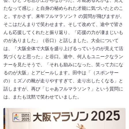
会、ひとつも息が上がらなかった、才能あるんかな、見え
たなって感じ」と自身の秘められた才能に気づいたとのこ
と。すかさず、来年フルマラソン？ の質問が飛びますが、
そこはだんまりで笑わせます。そして改めて、途中で皆さ
んも応援してくれたと振り返り、「応援の力が凄まじいも
のがありました」（谷口）と話しました。大会について
は、「大阪全体で大阪を盛り上げるっていうのが見えて活
気づくなと思った」と谷口。途中、何人もユニークなラン
ナーを見たそうで、「それも励みになった、笑って力にな
るのが大阪」とアピールします。田中は「（スポンサー
の）ミズノの靴が走りやすすぎて、走り出したくなる」と
話しますが、再び「じゃあフルマラソン？」という質問に
は、またも沈黙で笑わせていました。