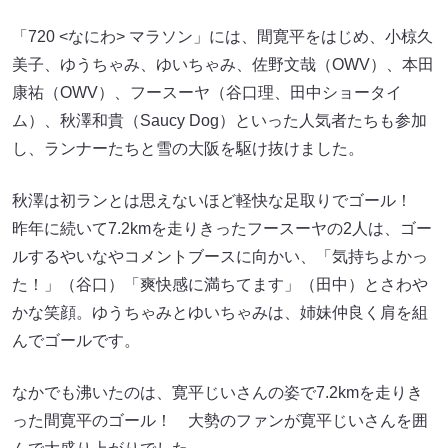
「720 <なにわ> マラソン」には、間寛平をはじめ、小椋久
美子、ゆうちゃみ、ゆいちゃみ、佐野文哉（OWV）、本田
康祐（OWV）、フースーヤ（谷口理、田中ショータイ
ム）、秋澤和貴（Saucy Dog）といった人気者たちも参加
し、ランナーたちと雪の大阪を駆け抜けました。
秋澤は初ランとは思えないほど軽快な足取りでゴール！
昨年に続いて7.2kmを走りきったフースーヤの2人は、ゴー
ルするやいなやコメントブースに向かい、「気持ちよかっ
た！」（谷口）「爽快感に満ちてます」（田中）とさわや
かな笑顔。ゆうちゃみとゆいちゃみは、姉妹仲良く肩を組
んでゴールです。
なかでも沸いたのは、寛平じいさんの姿で7.2kmを走りき
った間寛平のゴール！ 大勢のファンが寛平じいさんを囲