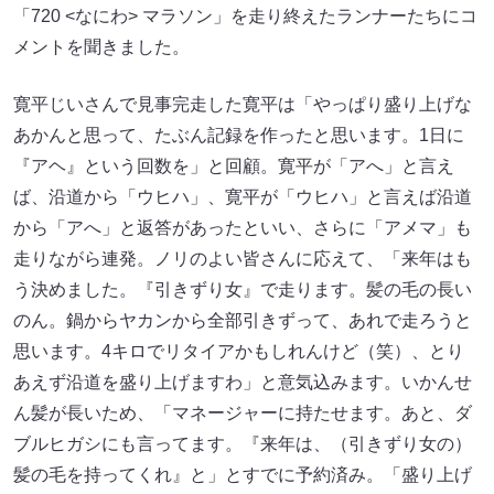
「720 <なにわ> マラソン」を走り終えたランナーたちにコ
メントを聞きました。
寛平じいさんで見事完走した寛平は「やっぱり盛り上げな
あかんと思って、たぶん記録を作ったと思います。1日に
『アヘ』という回数を」と回顧。寛平が「アへ」と言え
ば、沿道から「ウヒハ」、寛平が「ウヒハ」と言えば沿道
から「アへ」と返答があったといい、さらに「アメマ」も
走りながら連発。ノリのよい皆さんに応えて、「来年はも
う決めました。『引きずり女』で走ります。髪の毛の長い
のん。鍋からヤカンから全部引きずって、あれで走ろうと
思います。4キロでリタイアかもしれんけど（笑）、とり
あえず沿道を盛り上げますわ」と意気込みます。いかんせ
ん髪が長いため、「マネージャーに持たせます。あと、ダ
ブルヒガシにも言ってます。『来年は、（引きずり女の）
髪の毛を持ってくれ』と」とすでに予約済み。「盛り上げ