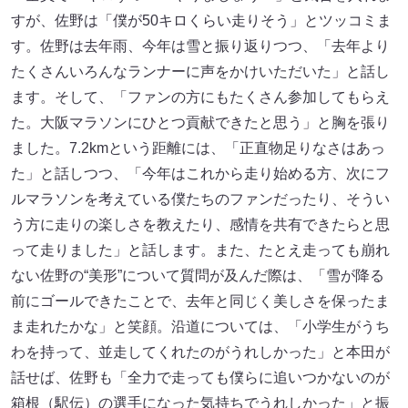
すが、佐野は「僕が50キロくらい走りそう」とツッコミま
す。佐野は去年雨、今年は雪と振り返りつつ、「去年より
たくさんいろんなランナーに声をかけいただいた」と話し
ます。そして、「ファンの方にもたくさん参加してもらえ
た。大阪マラソンにひとつ貢献できたと思う」と胸を張り
ました。7.2kmという距離には、「正直物足りなさはあっ
た」と話しつつ、「今年はこれから走り始める方、次にフ
ルマラソンを考えている僕たちのファンだったり、そうい
う方に走りの楽しさを教えたり、感情を共有できたらと思
って走りました」と話します。また、たとえ走っても崩れ
ない佐野の“美形”について質問が及んだ際は、「雪が降る
前にゴールできたことで、去年と同じく美しさを保ったま
ま走れたかな」と笑顔。沿道については、「小学生がうち
わを持って、並走してくれたのがうれしかった」と本田が
話せば、佐野も「全力で走っても僕らに追いつかないのが
箱根（駅伝）の選手になった気持ちでうれしかった」と振