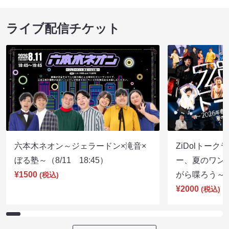
ライブ配信チケット
六本木ネオン～ジェラードン×滝音×
ZiDolトーク
ぼる塾～（8/11 18:45）
ー、夏のワン
¥1500
がら喋ろう～（8
(税込)
¥2000
(税込)