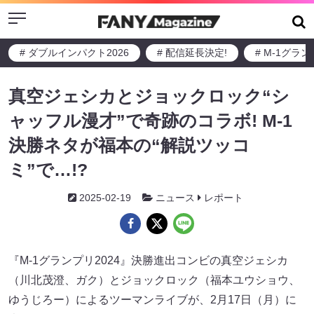
Menu
# ダブルインパクト2026
# 配信延長決定!
# M-1グラ
真空ジェシカとジョックロック“シ
ャッフル漫才”で奇跡のコラボ! M-1
決勝ネタが福本の“解説ツッコ
ミ”で…!?
2025-02-19
ニュース
レポート
『M-1グランプリ2024』決勝進出コンビの真空ジェシカ
（川北茂澄、ガク）とジョックロック（福本ユウショウ、
ゆうじろー）によるツーマンライブが、2月17日（月）に