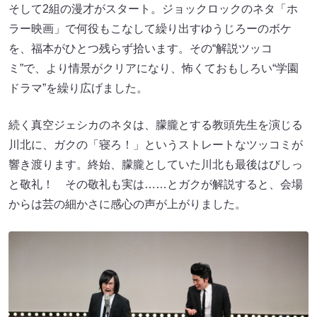
そして2組の漫才がスタート。ジョックロックのネタ「ホ
ラー映画」で何役もこなして繰り出すゆうじろーのボケ
を、福本がひとつ残らず拾います。その“解説ツッコ
ミ”で、より情景がクリアになり、怖くておもしろい“学園
ドラマ”を繰り広げました。
続く真空ジェシカのネタは、朦朧とする教頭先生を演じる
川北に、ガクの「寝ろ！」というストレートなツッコミが
響き渡ります。終始、朦朧としていた川北も最後はびしっ
と敬礼！ その敬礼も実は……とガクが解説すると、会場
からは芸の細かさに感心の声が上がりました。