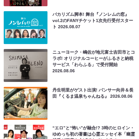
バカリズム脚本! 舞台『ノンレムの窓』
vol.2のFANYチケット1次先行受付スター
ト
2026.08.07
ニューヨーク・嶋佐が地元富士吉田市とコ
ラボ! オリジナルコーヒーがふるさと納税
サービス「わらふる」で受付開始
2026.08.06
丹生明里がゲスト出演! パンサー向井＆長
田『くるま温泉ちゃんねる』
2026.08.06
“エロ”と“怖い”が融合!? 3時のヒロイン・
ゆめっち初の著書は心霊エッセイ本「幽霊