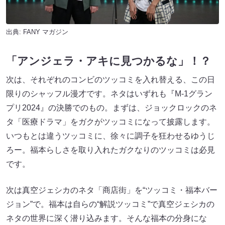
出典:
FANY マガジン
「アンジェラ・アキに見つかるな」！？
次は、それぞれのコンビのツッコミを入れ替える、この日
限りのシャッフル漫才です。ネタはいずれも『M-1グラン
プリ2024』の決勝でのもの。まずは、ジョックロックのネ
タ「医療ドラマ」をガクがツッコミになって披露します。
いつもとは違うツッコミに、徐々に調子を狂わせるゆうじ
ろー。福本らしさを取り入れたガクなりのツッコミは必見
です。
次は真空ジェシカのネタ「商店街」を“ツッコミ・福本バー
ジョン”で。福本は自らの“解説ツッコミ”で真空ジェシカの
ネタの世界に深く潜り込みます。そんな福本の分身にな