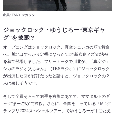
出典:
FANY マガジン
ジョックロック・ゆうじろー“東京ギャ
グ”を披露!?
オープニングはジョックロック、真空ジェシカの順で舞台
へ。川北はすっかり定番になった“吉本新喜劇ィズ”の法被
を着て登場しました。フリートークで川北が、「真空ジェ
シカのラジオ父ちゃん」（TBSラジオ）にジョックロック
が出演した回が好評だったと話すと、ジョックロックの２
人は嬉しそうです。
そして全員そろって右手を右胸にあてて、ママタルトのギ
ャグ“まーごめ”で挨拶。さらに、全国を回っている『M-1グ
ランプリ2024スぺシャルツアー』でゆうじろーが手ごたえ