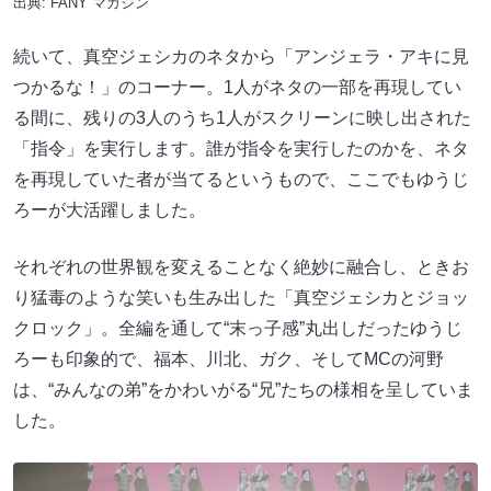
出典:
FANY マガジン
続いて、真空ジェシカのネタから「アンジェラ・アキに見
つかるな！」のコーナー。1人がネタの一部を再現してい
る間に、残りの3人のうち1人がスクリーンに映し出された
「指令」を実行します。誰が指令を実行したのかを、ネタ
を再現していた者が当てるというもので、ここでもゆうじ
ろーが大活躍しました。
それぞれの世界観を変えることなく絶妙に融合し、ときお
り猛毒のような笑いも生み出した「真空ジェシカとジョッ
クロック」。全編を通して“末っ子感”丸出しだったゆうじ
ろーも印象的で、福本、川北、ガク、そしてMCの河野
は、“みんなの弟”をかわいがる“兄”たちの様相を呈していま
した。