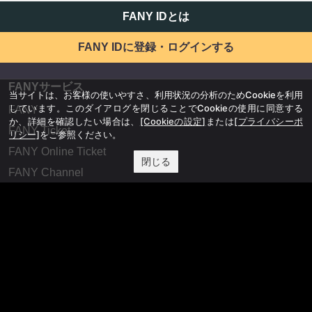
FANY IDとは
FANY IDに登録・ログインする
FANYサービス
当サイトは、お客様の使いやすさ、利用状況の分析のためCookieを利用
しています。このダイアログを閉じることでCookieの使用に同意する
FANY
か、詳細を確認したい場合は、
[Cookieの設定]
または
[プライバシーポ
FANY Ticket
リシー]
をご参照ください。
FANY Online Ticket
閉じる
FANY Channel
FANY Crowdfunding
FANY Mall
FANY Commu
法務・規約
プライバシーポリシー