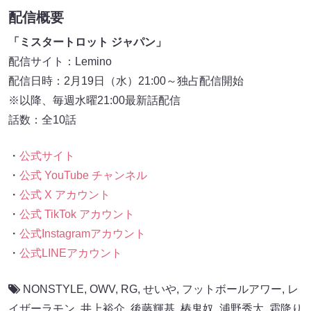
配信概要
「ミスタートロット ジャパン」
配信サイト：Lemino
配信日時：2月19日（水）21:00～独占配信開始
※以降、毎週水曜21:00最新話配信
話数：全10話
・
公式サイト
・
公式 YouTube チャンネル
・
公式 X アカウント
・
公式 TikTok アカウント
・
公式Instagramアカウント
・
公式LINEアカウント
NONSTYLE
,
OWV
,
RG
,
せいや
,
フットボールアワー
,
レ
イザーラモン
,
井上裕介
,
後藤輝基
,
椿鬼奴
,
浦野秀太
,
霜降り