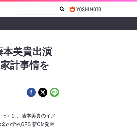
Search Form
Search
藤本美貴出演
の家計事情を
FS）は、藤本美貴のイメ
の学校GFS 新CM発表