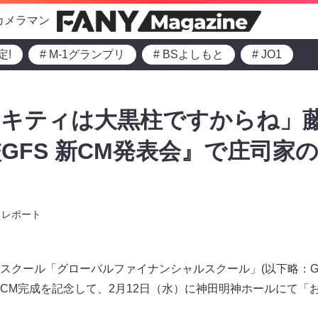
カメラマン
定!
# M-1グランプリ
# BSよしもと
# JO1
ミキティは大黒柱ですからね」
GFS 新CM発表会』で庄司家
レポート
スクール「グローバルファイナンシャルスクール」(以下略：G
CM完成を記念して、2月12日（水）に神田明神ホールにて「お金