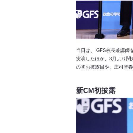
当日は、 GFS校長兼講
実演したほか、3月より関東
の初お披露目や、庄司智春
新CM初披露