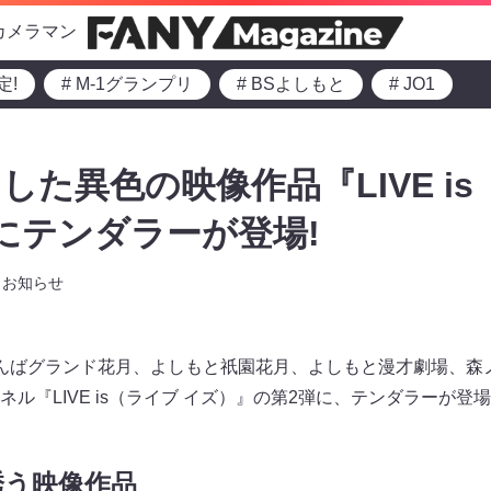
カメラマン
定!
# M-1グランプリ
# BSよしもと
# JO1
た異色の映像作品『LIVE is
にテンダラーが登場!
お知らせ
んばグランド花月、よしもと祇園花月、よしもと漫才劇場、森
ャンネル『LIVE is（ライブ イズ）』の第2弾に、テンダラーが
誘う映像作品