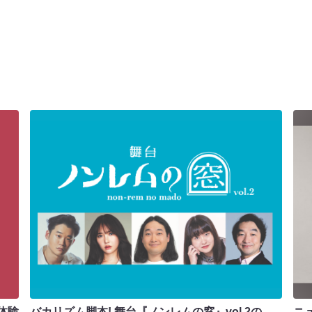
体験
バカリズム脚本! 舞台『ノンレムの窓』vol.2の
ニ