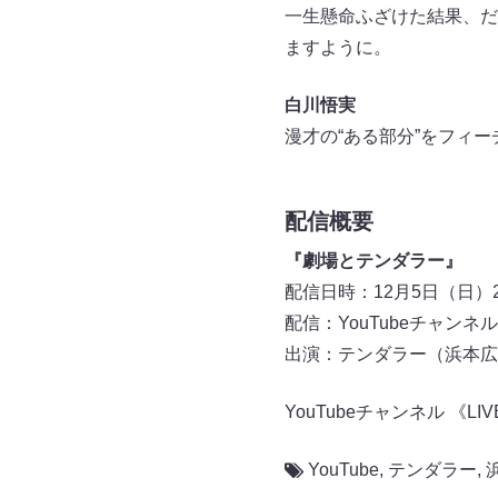
一生懸命ふざけた結果、だ
ますように。
白川悟実
漫才の“ある部分”をフィ
配信概要
『劇場とテンダラー』
配信日時：12月5日（日）20
配信：YouTubeチャンネル 《
出演：テンダラー（浜本広
YouTubeチャンネル 《LIV
YouTube
,
テンダラー
,