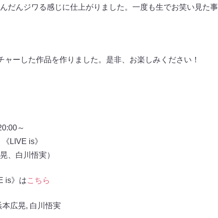
んだんジワる感じに仕上がりました。一度も生でお笑い見た事
ーチャーした作品を作りました。是非、お楽しみください！
:00～
LIVE is》
晃、白川悟実）
E is》は
こちら
浜本広晃
,
白川悟実