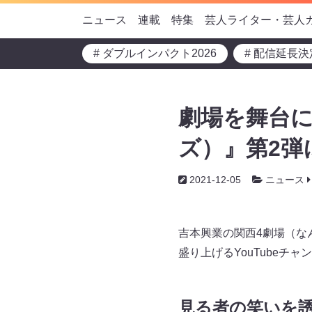
ニュース
連載
特集
芸人ライター・芸人
# ダブルインパクト2026
# 配信延長決
劇場を舞台にし
ズ）』第2弾
2021-12-05
ニュース
吉本興業の関西4劇場（な
盛り上げるYouTubeチ
見る者の笑いを