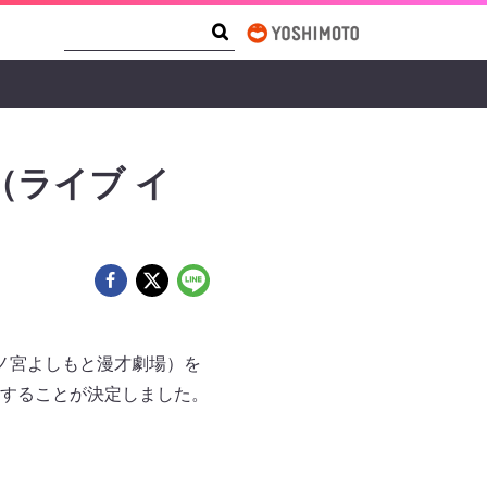
Search Form
Search
（ライブ イ
ノ宮よしもと漫才劇場）を
登場することが決定しました。