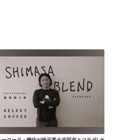
ューヨーク・嶋佐が地元富士吉田市とコラボ! オ