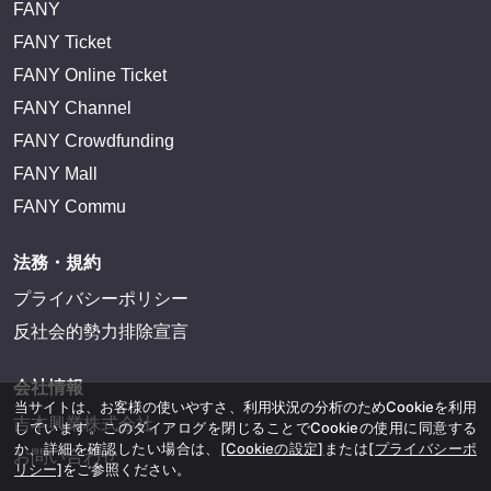
FANY
FANY Ticket
FANY Online Ticket
FANY Channel
FANY Crowdfunding
FANY Mall
FANY Commu
法務・規約
プライバシーポリシー
反社会的勢力排除宣言
会社情報
当サイトは、お客様の使いやすさ、利用状況の分析のためCookieを利用
吉本興業株式会社
しています。このダイアログを閉じることでCookieの使用に同意する
か、詳細を確認したい場合は、
[Cookieの設定]
または
[プライバシーポ
お問い合わせ
リシー]
をご参照ください。