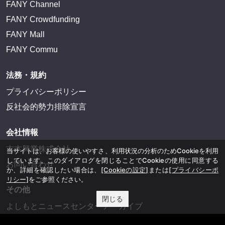
FANY Channel
FANY Crowdfunding
FANY Mall
FANY Commu
法務・規約
プライバシーポリシー
反社会的勢力排除宣言
会社情報
吉本興業株式会社
当サイトは、お客様の使いやすさ、利用状況の分析のためCookieを利用
しています。このダイアログを閉じることでCookieの使用に同意する
お問い合わせ
か、詳細を確認したい場合は、
[Cookieの設定]
または
[プライバシーポ
リシー]
をご参照ください。
その他
閉じる
よしもとニュースセンターアーカイブ