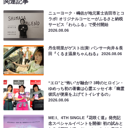
関連記事
ニューヨーク・嶋佐が地元富士吉田市とコ
ラボ! オリジナルコーヒーがふるさと納税
サービス「わらふる」で受付開始
2026.08.06
丹生明里がゲスト出演! パンサー向井＆長
田『くるま温泉ちゃんねる』
2026.08.06
“エロ”と“怖い”が融合!? 3時のヒロイン・
ゆめっち初の著書は心霊エッセイ本「幽霊
彼氏が便座を上げてトイレするの」
2026.08.06
ME:I、4TH SINGLE『花咲く道』発売記
念スペシャルイベントを開催! 初の試みと