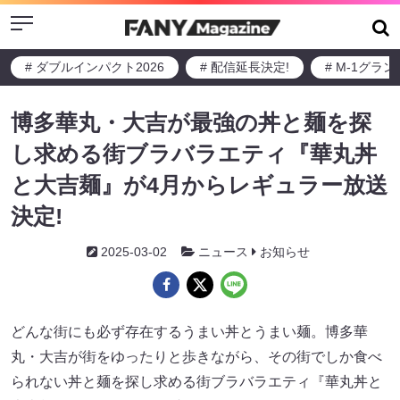
Menu
# ダブルインパクト2026
# 配信延長決定!
# M-1グラ
博多華丸・大吉が最強の丼と麺を探
し求める街ブラバラエティ『華丸丼
と大吉麺』が4月からレギュラー放送
決定!
2025-03-02
ニュース
お知らせ
どんな街にも必ず存在するうまい丼とうまい麺。博多華
丸・大吉が街をゆったりと歩きながら、その街でしか食べ
られない丼と麺を探し求める街ブラバラエティ『華丸丼と