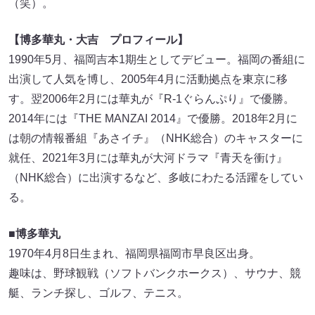
（笑）。
【博多華丸・大吉 プロフィール】
1990年5月、福岡吉本1期生としてデビュー。福岡の番組に
出演して人気を博し、2005年4月に活動拠点を東京に移
す。翌2006年2月には華丸が『R-1ぐらんぷり』で優勝。
2014年には『THE MANZAI 2014』で優勝。2018年2月に
は朝の情報番組『あさイチ』（NHK総合）のキャスターに
就任、2021年3月には華丸が大河ドラマ『青天を衝け』
（NHK総合）に出演するなど、多岐にわたる活躍をしてい
る。
■博多華丸
1970年4月8日生まれ、福岡県福岡市早良区出身。
趣味は、野球観戦（ソフトバンクホークス）、サウナ、競
艇、ランチ探し、ゴルフ、テニス。