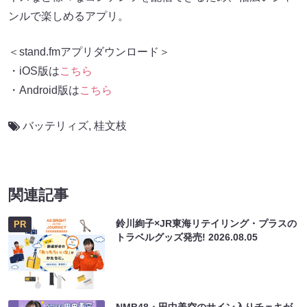
ンルで楽しめるアプリ。
＜stand.fmアプリダウンロード＞
・iOS版は
こちら
・Android版は
こちら
バッテリィズ
,
桂文枝
関連記事
鈴川絢子×JR東海リテイリング・プラスの
PR
トラベルグッズ発売!
2026.08.05