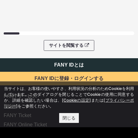
サイトを閲覧する
FANY IDとは
FANY IDに登録・ログインする
当サイトは、お客様の使いやすさ、利用状況の分析のためCookieを利用
しています。このダイアログを閉じることでCookieの使用に同意する
FANYサービス
か、詳細を確認したい場合は、
[Cookieの設定]
または
[プライバシーポ
リシー]
をご参照ください。
FANY
FANY Ticket
閉じる
FANY Online Ticket
FANY Channel