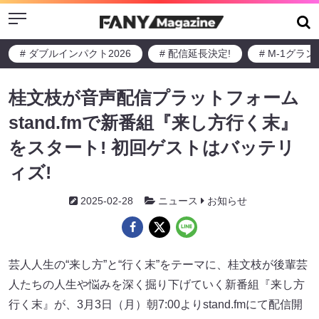
Menu
# ダブルインパクト2026
# 配信延長決定!
# M-1グラ
桂文枝が音声配信プラットフォーム
stand.fmで新番組『来し方行く末』
をスタート! 初回ゲストはバッテリ
ィズ!
2025-02-28
ニュース
お知らせ
芸人人生の“来し方”と“行く末”をテーマに、桂文枝が後輩芸
人たちの人生や悩みを深く掘り下げていく新番組『来し方
行く末』が、3月3日（月）朝7:00よりstand.fmにて配信開