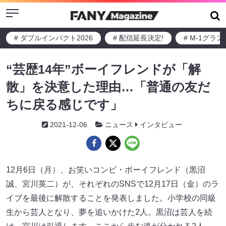
Menu
# ダブルインパクト2026
# 配信延長決定!
# M-1グラ
“芸歴14年”ボーイフレンドが「解
散」を決意した理由…「普通の友だ
ちに戻る感じです」
2021-12-06
ニュース
インタビュー
12月6日（月）、お笑いコンビ・ボーイフレンド（黒沼
誠、宮川英二）が、それぞれのSNSで12月17日（金）のラ
イブを最後に解散することを発表しました。小学校の同級
生から芸人となり、夢を追いかけた2人。黒沼は芸人を続