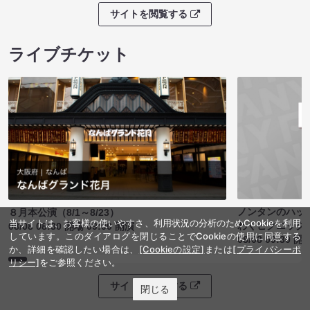
サイトを閲覧する
ライブチケット
ノンタンのハッ
８月本公演（8/1～8/23）
当サイトは、お客様の使いやすさ、利用状況の分析のためCookieを利用
わくピクニック
08/08 08:30 開場 09:00 開演
しています。このダイアログを閉じることでCookieの使用に同意する
08/08 09:30 開
か、詳細を確認したい場合は、
[Cookieの設定]
または
[プライバシーポ
リシー]
をご参照ください。
サイトを閲覧する
閉じる