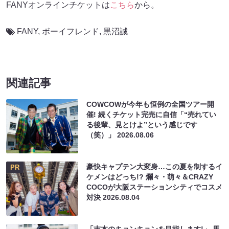
FANYオンラインチケットは
こちら
から。
FANY
,
ボーイフレンド
,
黒沼誠
関連記事
COWCOWが今年も恒例の全国ツアー開
催! 続くチケット完売に自信「“売れてい
る後輩、見とけよ”という感じです
（笑）」
2026.08.06
豪快キャプテン大変身…この夏を制するイ
PR
ケメンはどっち!? 爛々・萌々＆CRAZY
COCOが大阪ステーションシティでコスメ
対決
2026.08.04
「吉本のキョンキョンを目指します!」 馬