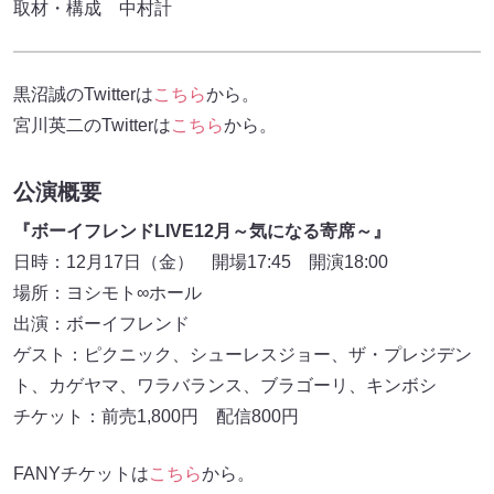
取材・構成 中村計
黒沼誠のTwitterは
こちら
から。
宮川英二のTwitterは
こちら
から。
公演概要
『ボーイフレンド
LIVE12
月～気になる寄席～』
日時：12月17日（金） 開場17:45 開演18:00
場所：ヨシモト∞ホール
出演：ボーイフレンド
ゲスト：ピクニック、シューレスジョー、ザ・プレジデン
ト、カゲヤマ、ワラバランス、ブラゴーリ、キンボシ
チケット：前売1,800円 配信800円
FANYチケットは
こちら
から。