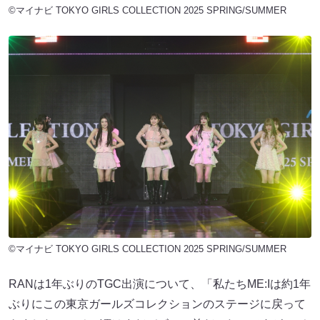
©マイナビ TOKYO GIRLS COLLECTION 2025 SPRING/SUMMER
©マイナビ TOKYO GIRLS COLLECTION 2025 SPRING/SUMMER
RANは1年ぶりのTGC出演について、「私たちME:Iは約1年
ぶりにこの東京ガールズコレクションのステージに戻って