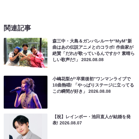
関連記事
森三中・大島＆ガンバレルーヤ“MyM”新
曲はあの伝説アニメとのコラボ! 作曲家が
絶賛「だれが歌っているんですか? 素晴ら
しい歌声だ!」
2026.08.08
小嶋花梨が“卒業後初”ワンマンライブで
10曲熱唱! 「やっぱりステージに立ってる
この瞬間が好き」
2026.08.08
【祝】レインボー・池田直人が結婚を発
表!
2026.08.07