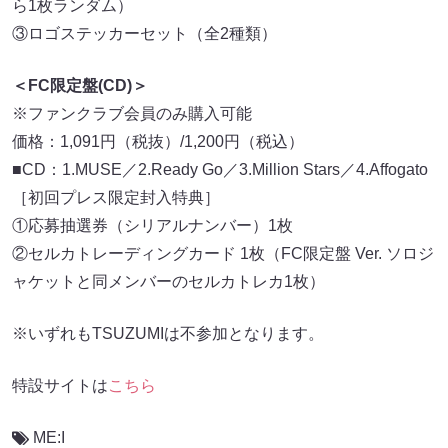
ら1枚ランダム）
③ロゴステッカーセット（全2種類）
＜FC限定盤(CD)＞
※ファンクラブ会員のみ購入可能
価格：1,091円（税抜）/1,200円（税込）
■CD：1.MUSE／2.Ready Go／3.Million Stars／4.Affogato
［初回プレス限定封入特典］
①応募抽選券（シリアルナンバー）1枚
②セルカトレーディングカード 1枚（FC限定盤 Ver. ソロジ
ャケットと同メンバーのセルカトレカ1枚）
※いずれもTSUZUMIは不参加となります。
特設サイトは
こちら
ME:I