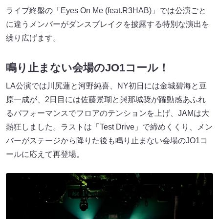
ライブ終盤の「Eyes On Me (feat.R3HAB)」では公演ごと
に違うメンバーがダンスブレイクを披露する特別な演出を
繰り広げます。
鳴り止まない会場のJO1コール！
LA公演では川尻蓮と河野純喜、NY初日には金城碧海と豆
原一成が、2日目には佐藤景瑚と與那城奨が躍動感あふれ
るパフォーマンスでフロアのテンションを上げ、JAMは大
熱狂しました。ラストは「Test Drive」で締めくくり、メン
バーがステージから降りた後も鳴り止まない会場のJO1コ
ールに応えて再登場。