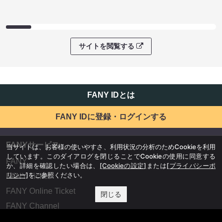
サイトを閲覧する
FANY IDとは
FANY IDに登録・ログインする
FANYサービス
当サイトは、お客様の使いやすさ、利用状況の分析のためCookieを利用
しています。このダイアログを閉じることでCookieの使用に同意する
FANY
か、詳細を確認したい場合は、
[Cookieの設定]
または
[プライバシーポ
リシー]
をご参照ください。
FANY Ticket
FANY Online Ticket
閉じる
FANY Channel
FANY Crowdfunding