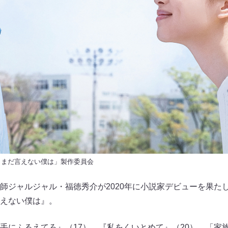
、とまだ言えない僕は」製作委員会
師ジャルジャル・福徳秀介が2020年に小説家デビューを果た
えない僕は』。
手にふるえてろ』（17）、『私をくいとめて』（20）、「家