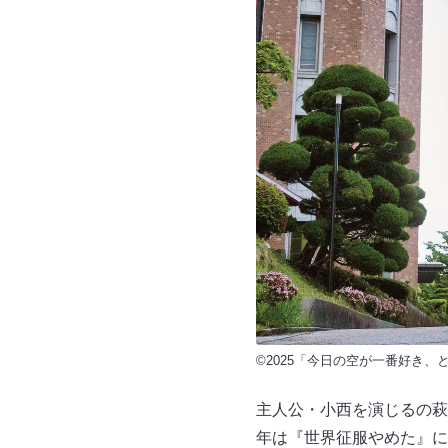
©2025「今日の空が一番好き
主人公・小西を演じるの萩原
年は『世界征服やめた』に