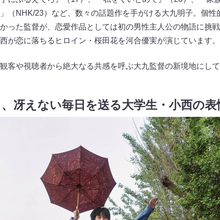
」（NHK/23）など、数々の話題作を手がける大九明子。個
かった監督が、恋愛作品としては初の男性主人公の物語に挑戦
西が恋に落ちるヒロイン・桜田花を河合優実が演じています。
観客や視聴者から絶大なる共感を呼ぶ大九監督の新境地にして
る、冴えない毎日を送る大学生・小西の表