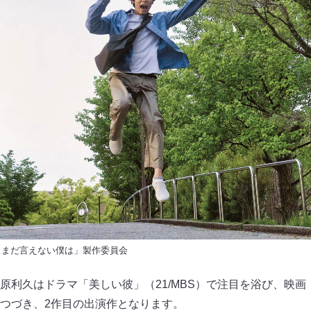
、とまだ言えない僕は」製作委員会
利久はドラマ「美しい彼」（21/MBS）で注目を浴び、映画・
つづき、2作目の出演作となります。