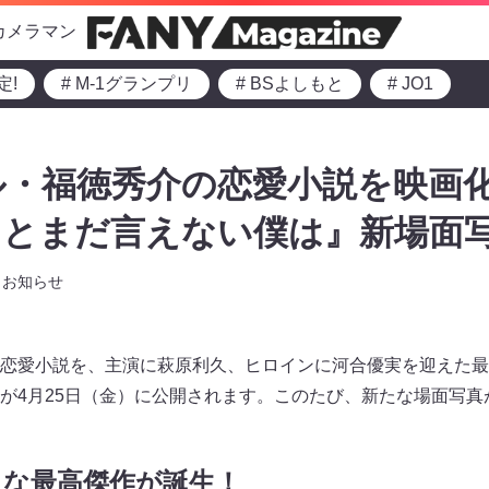
カメラマン
定!
# M-1グランプリ
# BSよしもと
# JO1
・福徳秀介の恋愛小説を映画化
とまだ言えない僕は』新場面写
お知らせ
恋愛小説を、主演に萩原利久、ヒロインに河合優実を迎えた最
が4月25日（金）に公開されます。このたび、新たな場面写真
たな最高傑作が誕生！