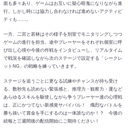
面も多々あり、ゲームはお互いに疑心暗鬼になりながら進
行。しかし時には協力し合わなければ進めないアクティビ
ティも……。
一方、二宮と若林はその様子を別室でモニタリングしつつ
ゲームの進行を担当。途中プレーヤーをそれぞれ個室に呼
び出し心境や今後の作戦をインタビューし、リアルタイム
で戦況を確認しながら次のステージで設定する「シークレ
ットNG」の戦略を練っていきます。
ステージを追うごとに更なる試練やチャンスが待ち受け
る、数秒先も読めない緊張感と、推理力・観察力・運など
あらゆるスキルを駆使しながら争うプレーヤー達の心理戦
は、正にかつてない新感覚サバイバル！ 熾烈なバトルを
勝ち抜いて賞金を手にするのは一体誰なのか！？ 今後の
続報と三週間後の配信開始にご期待ください！