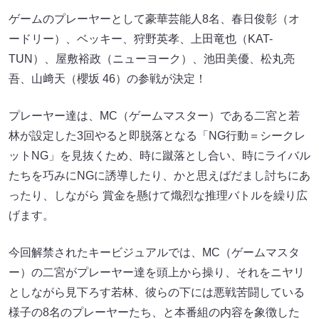
ゲームのプレーヤーとして豪華芸能人8名、春日俊彰（オ
ードリー）、ベッキー、狩野英孝、上田竜也（KAT-
TUN）、屋敷裕政（ニューヨーク）、池田美優、松丸亮
吾、山﨑天（櫻坂 46）の参戦が決定！
プレーヤー達は、MC（ゲームマスター）である二宮と若
林が設定した3回やると即脱落となる「NG行動＝シークレ
ットNG」を見抜くため、時に蹴落とし合い、時にライバル
たちを巧みにNGに誘導したり、かと思えばだまし討ちにあ
ったり、しながら 賞金を懸けて熾烈な推理バトルを繰り広
げます。
今回解禁されたキービジュアルでは、MC（ゲームマスタ
ー）の二宮がプレーヤー達を頭上から操り、それをニヤリ
としながら見下ろす若林、彼らの下には悪戦苦闘している
様子の8名のプレーヤーたち、と本番組の内容を象徴した