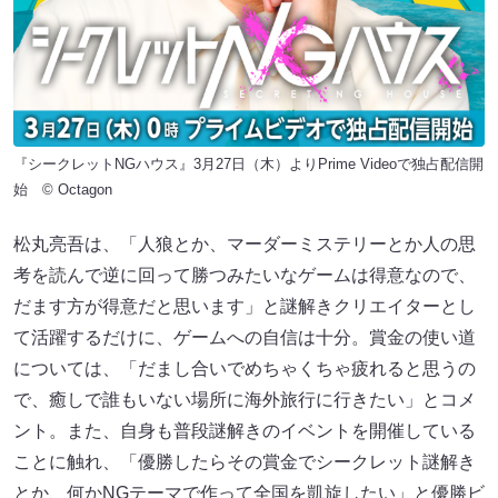
『シークレットNGハウス』3月27日（木）よりPrime Videoで独占配信開
始 © Octagon
松丸亮吾は、「人狼とか、マーダーミステリーとか人の思
考を読んで逆に回って勝つみたいなゲームは得意なので、
だます方が得意だと思います」と謎解きクリエイターとし
て活躍するだけに、ゲームへの自信は十分。賞金の使い道
については、「だまし合いでめちゃくちゃ疲れると思うの
で、癒しで誰もいない場所に海外旅行に行きたい」とコメ
ント。また、自身も普段謎解きのイベントを開催している
ことに触れ、「優勝したらその賞金でシークレット謎解き
とか、何かNGテーマで作って全国を凱旋したい」と優勝ビ