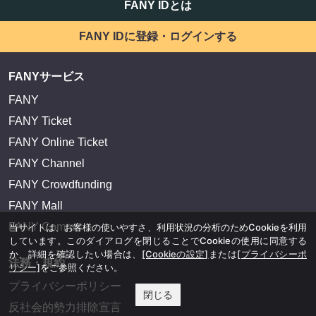
FANY IDとは
FANY IDに登録・ログインする
FANYサービス
FANY
FANY Ticket
FANY Online Ticket
FANY Channel
FANY Crowdfunding
FANY Mall
FANY Commu
当サイトは、お客様の使いやすさ、利用状況の分析のためCookieを利用
しています。このダイアログを閉じることでCookieの使用に同意する
か、詳細を確認したい場合は、
[Cookieの設定]
または
[プライバシーポ
法務・規約
リシー]
をご参照ください。
プライバシーポリシー
閉じる
反社会的勢力排除宣言