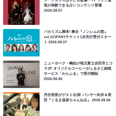
シークエンスはやとも監修! ペアリング霊
視が体験できる占いコンテンツ登場
2026.08.07
バカリズム脚本! 舞台『ノンレムの窓』
vol.2のFANYチケット1次先行受付スター
ト
2026.08.07
ニューヨーク・嶋佐が地元富士吉田市とコ
ラボ! オリジナルコーヒーがふるさと納税
サービス「わらふる」で受付開始
2026.08.06
丹生明里がゲスト出演! パンサー向井＆長
田『くるま温泉ちゃんねる』
2026.08.06