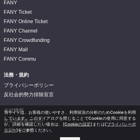
FANY
FANY Ticket
FANY Online Ticket
FANY Channel
FANY Crowdfunding
FANY Mall
FANY Commu
法務・規約
プライバシーポリシー
反社会的勢力排除宣言
会社情報
当サイトは、お客様の使いやすさ、利用状況の分析のためCookieを利用
しています。このダイアログを閉じることでCookieの使用に同意する
吉本興業株式会社
か、詳細を確認したい場合は、
[Cookieの設定]
または
[プライバシーポ
リシー]
をご参照ください。
お問い合わせ