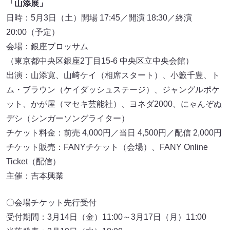
「山添展」
日時：5月3日（土）開場 17:45／開演 18:30／終演
20:00（予定）
会場：銀座ブロッサム
（東京都中央区銀座2丁目15-6 中央区立中央会館）
出演：山添寛、山﨑ケイ（相席スタート）、小籔千豊、ト
ム・ブラウン（ケイダッシュステージ）、ジャングルポケ
ット、かが屋（マセキ芸能社）、ヨネダ2000、にゃんぞぬ
デシ（シンガーソングライター）
チケット料金：前売 4,000円／当日 4,500円／配信 2,000円
チケット販売：FANYチケット（会場）、FANY Online
Ticket（配信）
主催：吉本興業
〇会場チケット先行受付
受付期間：3月14日（金）11:00～3月17日（月）11:00