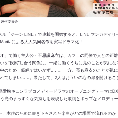
」製作委員会
ーベル「ジーン LINE」で連載を開始すると、LINE マンガデイ
Maritaによる大人気同名作を実写ドラマ化！
オ」で働く主人公・不思議麻衣は、カフェの同僚で人との距離
いを“観察”し合う関係に。一緒に働くうちに亮のことが気にな
中のため一筋縄ではいかず……。一方、亮も麻衣のことが気に
れてしまい……。果たして、2人はお互いの心の扉を開けるこ
溺愛胸キュンラブコメディードラマのオープニングテーマにDXTEE
を想う亮のまっすぐな気持ちを表現した歌詞とポップなメロディ
た、本作のために書き下ろされた楽曲がどの場面で流れるのか