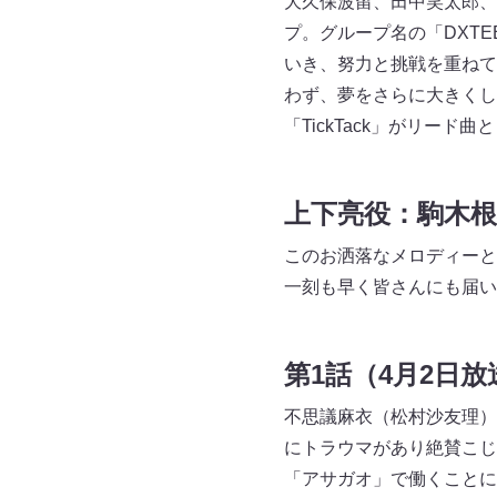
大久保波留、田中笑太郎、
プ。グループ名の「DXTEEN
いき、努力と挑戦を重ねてい
わず、夢をさらに大きくし
「TickTack」がリード曲
上下亮役：駒木
このお洒落なメロディーと
一刻も早く皆さんにも届い
第1話（4月2日放
不思議麻衣（松村沙友理）
にトラウマがあり絶賛こじ
「アサガオ」で働くことに