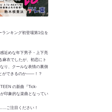
リーランキング初登場第1位を
感近めな年下男子・上下亮
る麻衣でしたが、初恋にト
なり、クールな表情の裏側
とができるのか――！？
N の新曲『Tick-
ーが印象的な楽曲となってい
……ご注目ください！