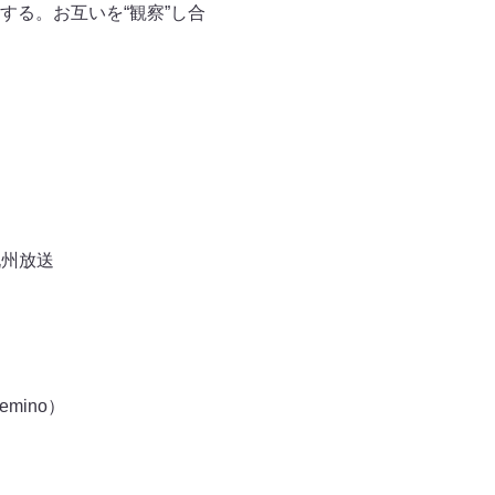
る。お互いを“観察”し合
九州放送
mino）