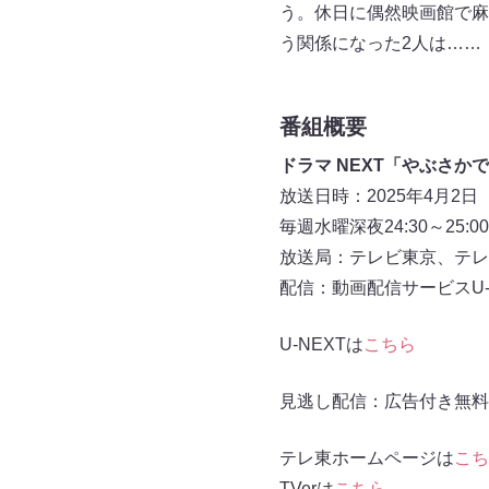
う。休日に偶然映画館で麻
う関係になった2人は……
番組概要
ドラマ NEXT「やぶさか
放送日時：2025年4月2
毎週水曜深夜24:30～25:00
放送局：テレビ東京、テレ
配信：動画配信サービスU-N
U-NEXTは
こちら
見逃し配信：広告付き無料配
テレ東ホームページは
こち
TVerは
こちら