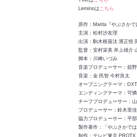
Leminoは
こちら
原作：Marita『やぶさかでは
主演：松村沙友理
出演：駒木根葵汰 濱正悟 
監督：安村栄美 井上雄介 
脚本：川﨑いづみ
音楽プロデューサー：舘野
音楽：金 民智 今村良太
オープニングテーマ：DXTEEN『T
エンディングテーマ：可憐な
チーフプロデューサー：山
プロデューサー：鈴木里佳子(
協力プロデューサー：平部隆
製作著作：「やぶさかでは
制作：テレビ東京 PROTX