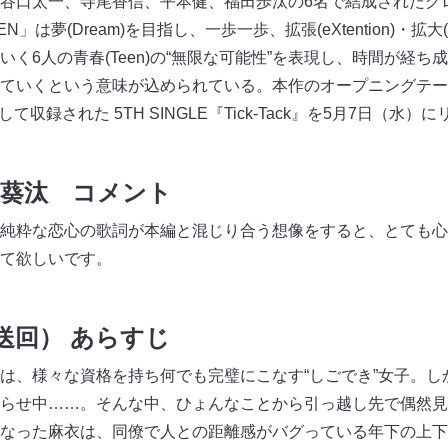
谷口太一、寺尾香信、平本健、福田歩汰の6名で結成されたグ
」は夢(Dream)を目指し、一歩一歩、拡張(eXtention)・拡大
く6人の青春(Teen)の“無限な可能性”を表現し、時間が経
ていくという意味が込められている。本作のオープニングテー
として収録された 5TH SINGLE『Tick-Tack』を5月7日（水
根葵汰 コメント
純粋な恋心の歌詞が本編と混じり合う想像をすると、とても心
て欲しいです。
送回） あらすじ
は、様々な資格を持ち何でも完璧にこなす“しごでき”女子。し
らせ中……。そんな中、ひょんなことから引っ越し先で偶然見
なった麻衣は、同僚で人との距離感がバグっている年下の上下