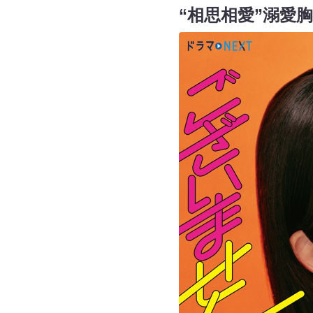
“相思相愛”溺愛