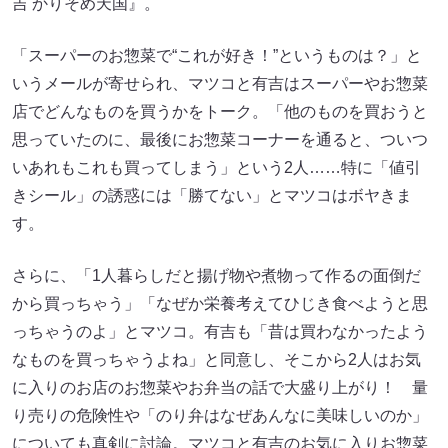
吉 かりそめ天国』。
「スーパーのお惣菜で“これが好き！”というものは？」と
いうメールが寄せられ、マツコと有吉はスーパーやお惣菜
店でどんなものを買うかをトーク。「他のものを買おうと
思っていたのに、最後にお惣菜コーナーを通ると、ついつ
いあれもこれも買ってしまう」という2人……特に「値引
きシール」の誘惑には「勝てない」とマツコはボヤきま
す。
さらに、「1人暮らしだと揚げ物や煮物って作るの面倒だ
から買っちゃう」「なぜか栄養考えてひじき食べようと思
っちゃうのよ」とマツコ。有吉も「昔は買わなかったよう
なものを買っちゃうよね」と同意し、そこから2人はお気
に入りのお店のお惣菜やお弁当の話で大盛り上がり！ 量
り売りの危険性や「のり弁はなぜあんなに美味しいのか」
についても真剣に討論。マツコと有吉のお気に入りお惣菜