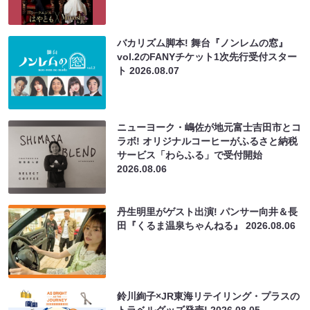
バカリズム脚本! 舞台『ノンレムの窓』
vol.2のFANYチケット1次先行受付スター
ト
2026.08.07
ニューヨーク・嶋佐が地元富士吉田市とコ
ラボ! オリジナルコーヒーがふるさと納税
サービス「わらふる」で受付開始
2026.08.06
丹生明里がゲスト出演! パンサー向井＆長
田『くるま温泉ちゃんねる』
2026.08.06
鈴川絢子×JR東海リテイリング・プラスの
トラベルグッズ発売!
2026.08.05