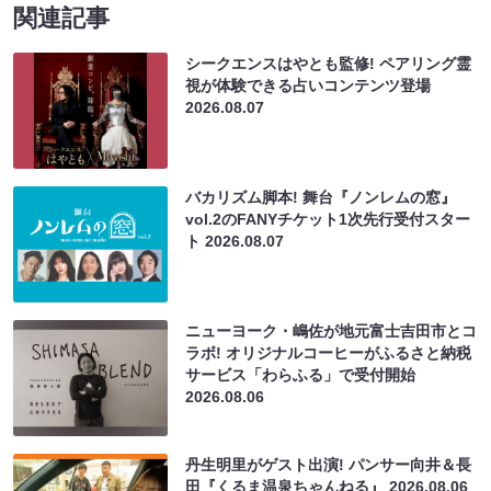
関連記事
シークエンスはやとも監修! ペアリング霊
視が体験できる占いコンテンツ登場
2026.08.07
バカリズム脚本! 舞台『ノンレムの窓』
vol.2のFANYチケット1次先行受付スター
ト
2026.08.07
ニューヨーク・嶋佐が地元富士吉田市とコ
ラボ! オリジナルコーヒーがふるさと納税
サービス「わらふる」で受付開始
2026.08.06
丹生明里がゲスト出演! パンサー向井＆長
田『くるま温泉ちゃんねる』
2026.08.06