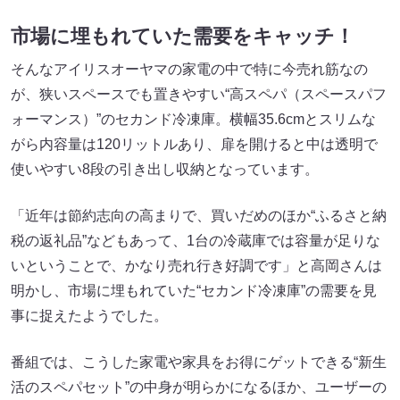
市場に埋もれていた需要をキャッチ！
そんなアイリスオーヤマの家電の中で特に今売れ筋なの
が、狭いスペースでも置きやすい“高スペパ（スペースパフ
ォーマンス）”のセカンド冷凍庫。横幅35.6cmとスリムな
がら内容量は120リットルあり、扉を開けると中は透明で
使いやすい8段の引き出し収納となっています。
「近年は節約志向の高まりで、買いだめのほか“ふるさと納
税の返礼品”などもあって、1台の冷蔵庫では容量が足りな
いということで、かなり売れ行き好調です」と高岡さんは
明かし、市場に埋もれていた“セカンド冷凍庫”の需要を見
事に捉えたようでした。
番組では、こうした家電や家具をお得にゲットできる“新生
活のスペパセット”の中身が明らかになるほか、ユーザーの