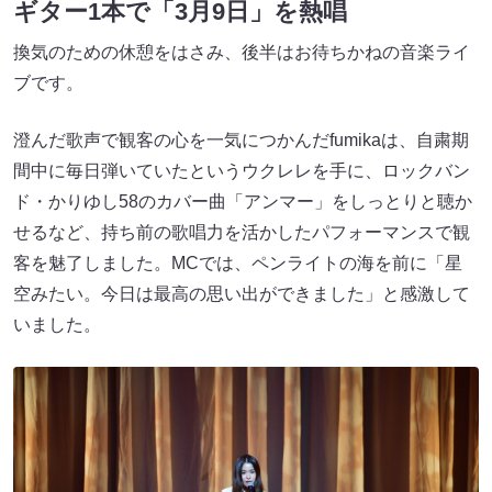
ギター1本で「3月9日」を熱唱
換気のための休憩をはさみ、後半はお待ちかねの音楽ライ
ブです。
澄んだ歌声で観客の心を一気につかんだfumikaは、自粛期
間中に毎日弾いていたというウクレレを手に、ロックバン
ド・かりゆし58のカバー曲「アンマー」をしっとりと聴か
せるなど、持ち前の歌唱力を活かしたパフォーマンスで観
客を魅了しました。MCでは、ペンライトの海を前に「星
空みたい。今日は最高の思い出ができました」と感激して
いました。