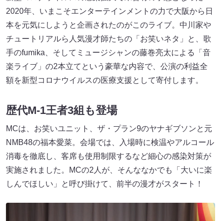
2020年、いまこそエンターテインメントの力で大阪から日
本を元気にしようと企画されたのがこのライブ。中川家や
チュートリアルら人気漫才師たちの「お笑いネタ」と、歌
手のfumika、そしてミュージシャンの藤巻亮太による「音
楽ライブ」の2本立てという豪華な内容で、公演の利益全
額を新型コロナウイルスの医療支援として寄付します。
歴代M-1王者3組も登場
MCは、お笑いユニット、ザ・プラン9のヤナギブソンと元
NMB48の福本愛菜。会場では、入場時に検温やアルコール
消毒を徹底し、客席も使用制限するなど細心の感染対策が
実施されました。MCの2人が、そんななかでも「大いに楽
しんでほしい」と呼び掛けて、前半の漫才がスタート！