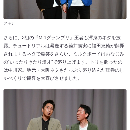
アキナ
さらに、3組の『M-1グランプリ』王者も渾身のネタを披
露。チュートリアルは暴走する徳井義実に福田充徳が翻弄
されまくるネタで爆笑をさらい、ミルクボーイはおなじみ
の“いったりきたり漫才”で盛り上げます。トリを飾ったの
は中川家。地元・大阪ネタもたっぷり盛り込んだ圧巻のし
ゃべくりで観客を大喜びさせました。