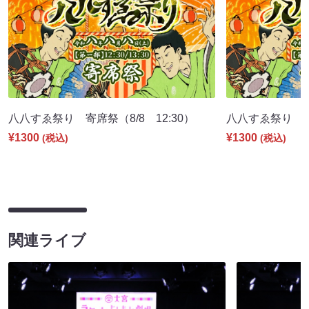
八八すゑ祭り 寄席祭（8/8 12:30）
八八すゑ祭り 舞踊
¥1300
¥1300
(税込)
(税込)
関連ライブ