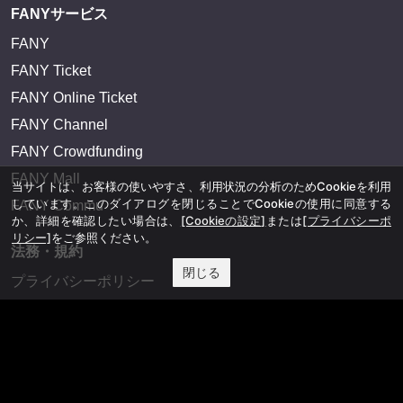
FANYサービス
FANY
FANY Ticket
FANY Online Ticket
FANY Channel
FANY Crowdfunding
FANY Mall
当サイトは、お客様の使いやすさ、利用状況の分析のためCookieを利用
しています。このダイアログを閉じることでCookieの使用に同意する
FANY Commu
か、詳細を確認したい場合は、
[Cookieの設定]
または
[プライバシーポ
リシー]
をご参照ください。
法務・規約
閉じる
プライバシーポリシー
反社会的勢力排除宣言
会社情報
吉本興業株式会社