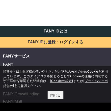
FANY IDとは
FANY IDに登録・ログインする
FANYサービス
FANY
当サイトは、お客様の使いやすさ、利用状況の分析のためCookieを利用
FANY Ticket
しています。このダイアログを閉じることでCookieの使用に同意する
FANY Online Ticket
か、詳細を確認したい場合は、
[Cookieの設定]
または
[プライバシーポ
リシー]
をご参照ください。
FANY Channel
FANY Crowdfunding
閉じる
FANY Mall
FANY Commu