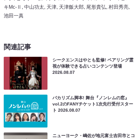
キMc-Ⅱ
,
中山功太
,
天津
,
天津飯大郎
,
尾形貴弘
,
村田秀亮
,
池田一真
関連記事
シークエンスはやとも監修! ペアリング霊
視が体験できる占いコンテンツ登場
2026.08.07
バカリズム脚本! 舞台『ノンレムの窓』
vol.2のFANYチケット1次先行受付スター
ト
2026.08.07
ニューヨーク・嶋佐が地元富士吉田市とコ