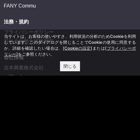
FANY Commu
法務・規約
プライバシーポリシー
当サイトは、お客様の使いやすさ、利用状況の分析のためCookieを利用
反社会的勢力排除宣言
しています。このダイアログを閉じることでCookieの使用に同意する
か、詳細を確認したい場合は、
[Cookieの設定]
または
[プライバシーポ
リシー]
をご参照ください。
会社情報
閉じる
吉本興業株式会社
お問い合わせ
その他
よしもとニュースセンターアーカイブ
©YOSHIMOTO KOGYO, All Rights Reserved.