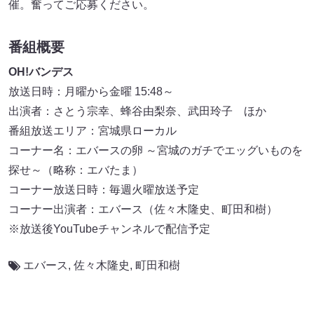
催。奮ってご応募ください。
番組概要
OH!バンデス
放送日時：月曜から金曜 15:48～
出演者：さとう宗幸、蜂谷由梨奈、武田玲子 ほか
番組放送エリア：宮城県ローカル
コーナー名：エバースの卵 ～宮城のガチでエッグいものを
探せ～（略称：エバたま）
コーナー放送日時：毎週火曜放送予定
コーナー出演者：エバース（佐々木隆史、町田和樹）
※放送後YouTubeチャンネルで配信予定
エバース
,
佐々木隆史
,
町田和樹