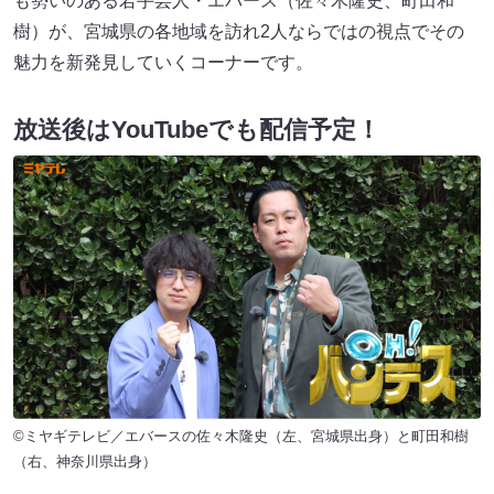
も勢いのある若手芸人・エバース（佐々木隆史、町田和
樹）が、宮城県の各地域を訪れ2人ならではの視点でその
魅力を新発見していくコーナーです。
放送後はYouTubeでも配信予定！
©ミヤギテレビ／エバースの佐々木隆史（左、宮城県出身）と町田和樹
（右、神奈川県出身）