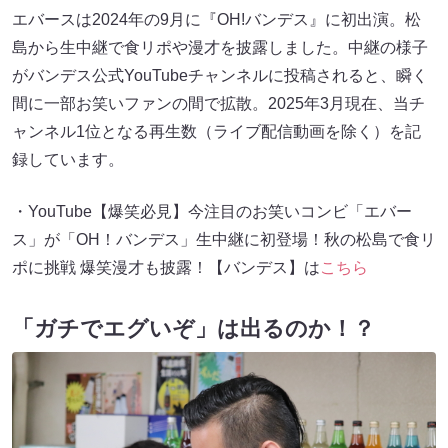
エバースは2024年の9月に『OH!バンデス』に初出演。松
島から生中継で食リポや漫才を披露しました。中継の様子
がバンデス公式YouTubeチャンネルに投稿されると、瞬く
間に一部お笑いファンの間で拡散。2025年3月現在、当チ
ャンネル1位となる再生数（ライブ配信動画を除く）を記
録しています。
・YouTube【爆笑必見】今注目のお笑いコンビ「エバー
ス」が「OH！バンデス」生中継に初登場！秋の松島で食リ
ポに挑戦 爆笑漫才も披露！【バンデス】は
こちら
「ガチでエグいぞ」は出るのか！？