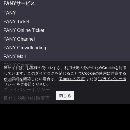
FANYサービス
FANY
FANY Ticket
FANY Online Ticket
FANY Channel
FANY Crowdfunding
FANY Mall
FANY Commu
当サイトは、お客様の使いやすさ、利用状況の分析のためCookieを利用
しています。このダイアログを閉じることでCookieの使用に同意する
か、詳細を確認したい場合は、
[Cookieの設定]
または
[プライバシーポ
法務・規約
リシー]
をご参照ください。
プライバシーポリシー
閉じる
反社会的勢力排除宣言
会社情報
吉本興業株式会社