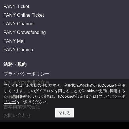
FANY Ticket
FANY Online Ticket
FANY Channel
FANY Crowdfunding
FANY Mall
FANY Commu
法務・規約
プライバシーポリシー
反社会的勢力排除宣言
当サイトは、お客様の使いやすさ、利用状況の分析のためCookieを利用
しています。このダイアログを閉じることでCookieの使用に同意する
か、詳細を確認したい場合は、
[Cookieの設定]
または
[プライバシーポ
会社情報
リシー]
をご参照ください。
吉本興業株式会社
閉じる
お問い合わせ