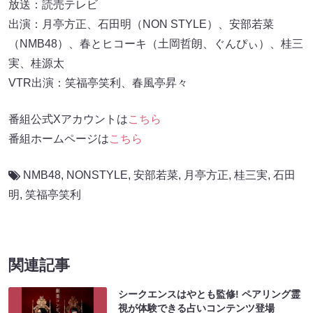
放送：読売テレビ
出演：月亭方正、石田明（NON STYLE）、安部若菜
（NMB48）、春とヒコーキ（土岡哲朗、ぐんぴぃ）、桂三
実、桂源太
VTR出演：笑福亭笑利、春風亭昇々
番組公式Xアカウントは
こちら
番組ホームページは
こちら
NMB48
,
NONSTYLE
,
安部若菜
,
月亭方正
,
桂三実
,
石田
明
,
笑福亭笑利
関連記事
シークエンスはやとも監修! ペアリング霊
視が体験できる占いコンテンツ登場