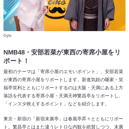
©ytv
NMB48・安部若菜が東西の寄席小屋をリ
ポート！
最初のテーマは「寄席小屋のエモいポイント」、安部若菜
が東西の寄席小屋をリポートします。新進気鋭の噺家・笑
福亭笑利とともにリポートするのは大阪・天満にある上方
落語を代表する寄席小屋・天満天神繁昌亭をリポートし、
「インスタ映えするポイント」などを紹介します。
東京・新宿の「新宿末廣亭」は春風亭昇々とともにリポー
ト。繁昌亭とはまた違うレトロな内観を絶賛しつつ、末廣