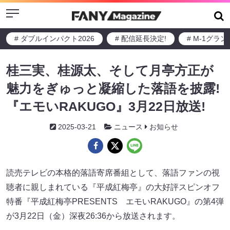
Menu
# ダブルインパクト2026
# 配信延長決定!
# M-1グラ
桂三実、桂源太、そして月亭方正が
魅力をぎゅっと凝縮した落語を披露!
『エモいRAKUGO』3月22日放送!
2025-03-21
ニュース
お知らせ
読売テレビの本格的落語寄席番組として、落語ファンの視
聴者に親しまれている『平成紅梅亭』の大好評スピンオフ
特番『平成紅梅亭PRESENTS エモいRAKUGO』の第4弾
が3月22日（金）深夜26:36から放送されます。