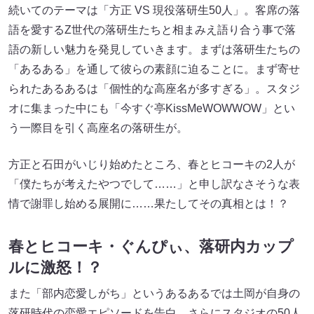
続いてのテーマは「方正 VS 現役落研生50人」。客席の落
語を愛するZ世代の落研生たちと相まみえ語り合う事で落
語の新しい魅力を発見していきます。まずは落研生たちの
「あるある」を通して彼らの素顔に迫ることに。まず寄せ
られたあるあるは「個性的な高座名が多すぎる」。スタジ
オに集まった中にも「今すぐ亭KissMeWOWWOW」とい
う一際目を引く高座名の落研生が。
方正と石田がいじり始めたところ、春とヒコーキの2人が
「僕たちが考えたやつでして……」と申し訳なさそうな表
情で謝罪し始める展開に……果たしてその真相とは！？
春とヒコーキ・ぐんぴぃ、落研内カップ
ルに激怒！？
また「部内恋愛しがち」というあるあるでは土岡が自身の
落研時代の恋愛エピソードを告白、さらにスタジオの50人