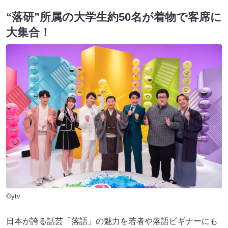
“落研”所属の大学生約50名が着物で客席に
大集合！
©ytv
日本が誇る話芸「落語」の魅力を若者や落語ビギナーにも