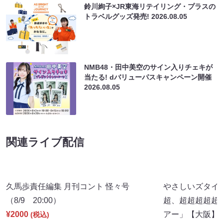
鈴川絢子×JR東海リテイリング・プラスの
トラベルグッズ発売!
2026.08.05
NMB48・田中美空のサイン入りチェキが
当たる! dバリューパスキャンペーン開催
2026.08.05
関連ライブ配信
久馬歩責任編集 月刊コント 怪々号
やさしいズタイpr
（8/9 20:00）
超、超超超超超
¥2000
アー」【大阪】（8
(税込)