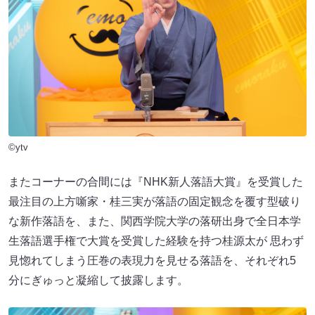
©ytv
またコーナーの合間には『NHK新人落語大賞』を受賞した
最注目の上方噺家・桂三実が落語の固定観念を覆す型破り
な新作落語を、また、関西学院大学の落研出身で全日本学
生落語選手権で大賞を受賞した経験を持つ桂源太が 思わず
見惚れてしまう圧巻の表現力を見せる落語を、それぞれ5
分にぎゅっと凝縮して披露します。