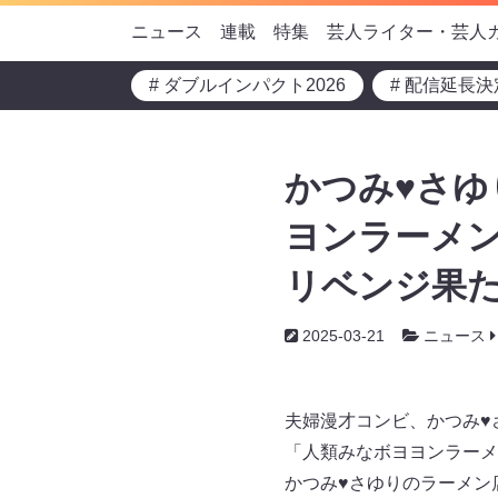
ニュース
連載
特集
芸人ライター・芸人
# ダブルインパクト2026
# 配信延長決
かつみ♥さ
ヨンラーメン
リベンジ果た
2025-03-21
ニュース
夫婦漫才コンビ、かつみ♥
「人類みなボヨヨンラーメ
かつみ♥さゆりのラーメン