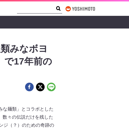
Search Form
Search
人類みなボヨ
」で17年前の
みな麺類」とコラボとした
。数々の伝説だけを残した
ベンジ（？）のための奇跡の