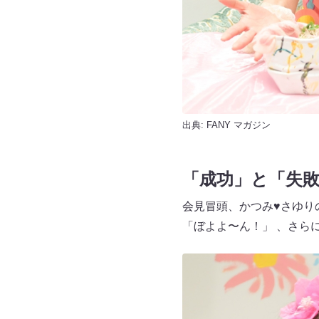
出典:
FANY マガジン
「成功」と「失
会見冒頭、かつみ♥さゆり
「ぼよよ〜ん！」 、さら