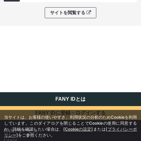
サイトを閲覧する
FANY IDとは
FANY IDに登録・ログインする
当サイトは、お客様の使いやすさ、利用状況の分析のためCookieを利用
しています。このダイアログを閉じることでCookieの使用に同意する
か、詳細を確認したい場合は、
[Cookieの設定]
または
[プライバシーポ
FANYサービス
リシー]
をご参照ください。