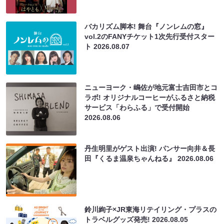
バカリズム脚本! 舞台『ノンレムの窓』
vol.2のFANYチケット1次先行受付スター
ト
2026.08.07
ニューヨーク・嶋佐が地元富士吉田市とコ
ラボ! オリジナルコーヒーがふるさと納税
サービス「わらふる」で受付開始
2026.08.06
丹生明里がゲスト出演! パンサー向井＆長
田『くるま温泉ちゃんねる』
2026.08.06
鈴川絢子×JR東海リテイリング・プラスの
トラベルグッズ発売!
2026.08.05