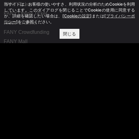
当サイトは、お客様の使いやすさ、利用状況の分析のためCookieを利用
FANY Ticket
しています。このダイアログを閉じることでCookieの使用に同意する
FANY Online Ticket
か、詳細を確認したい場合は、
[Cookieの設定]
または
[プライバシーポ
リシー]
をご参照ください。
FANY Channel
FANY Crowdfunding
閉じる
FANY Mall
FANY Commu
法務・規約
プライバシーポリシー
反社会的勢力排除宣言
会社情報
吉本興業株式会社
お問い合わせ
その他