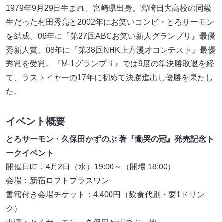
1979年9月29日生まれ、宮崎県出身。宮崎日大高校の同級
生だった村田秀亮と2002年にお笑いコンビ・とろサーモン
を結成。06年に『第27回ABCお笑い新人グランプリ』最優
秀新人賞、08年に『第38回NHK上方漫才コンテスト』最優
秀賞を受賞。『M-1グランプリ』では9度の準決勝敗退を経
て、ラストイヤーの17年に初めて決勝進出し優勝を果たし
た。
イベント概要
とろサーモン・久保田かずのぶ 著『慟哭の冠』発売記念ト
ークイベント
開催日時：4月2日（水）19:00～（開場 18:00）
会場：新宿ロフトプラスワン
書籍付き会場チケット：4,400円（飲食代別・要1ドリン
ク）