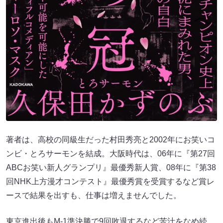
著者は、高校の同級生だった村田秀亮と2002年にお笑いコ
ンビ・とろサーモンを結成。大阪時代は、06年に『第27回
ABCお笑い新人グランプリ』最優秀新人賞、08年に『第38
回NHK上方漫才コンテスト』最優秀賞を受賞するなど賞レ
ースで結果を出すも、仕事は増えませんでした。
東京進出後もM-1準決勝で9回敗退するなど苦汁をなめ続