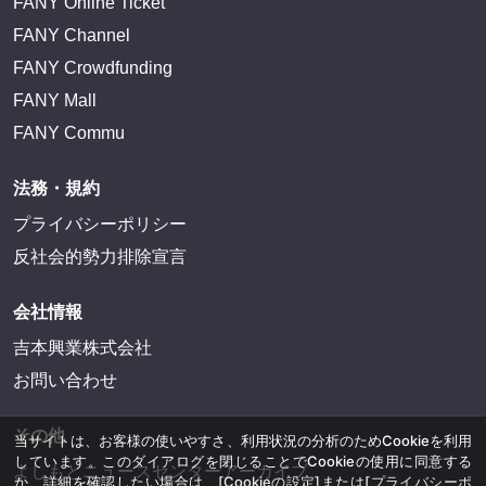
FANY Online Ticket
FANY Channel
FANY Crowdfunding
FANY Mall
FANY Commu
法務・規約
プライバシーポリシー
反社会的勢力排除宣言
会社情報
吉本興業株式会社
お問い合わせ
その他
当サイトは、お客様の使いやすさ、利用状況の分析のためCookieを利用
しています。このダイアログを閉じることでCookieの使用に同意する
よしもとニュースセンターアーカイブ
か、詳細を確認したい場合は、
[Cookieの設定]
または
[プライバシーポ