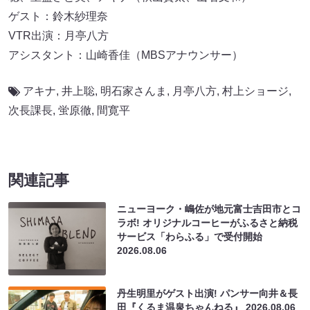
ゲスト：鈴木紗理奈
VTR出演：月亭八方
アシスタント：山崎香佳（MBSアナウンサー）
アキナ
,
井上聡
,
明石家さんま
,
月亭八方
,
村上ショージ
,
次長課長
,
蛍原徹
,
間寛平
関連記事
ニューヨーク・嶋佐が地元富士吉田市とコ
ラボ! オリジナルコーヒーがふるさと納税
サービス「わらふる」で受付開始
2026.08.06
丹生明里がゲスト出演! パンサー向井＆長
田『くるま温泉ちゃんねる』
2026.08.06