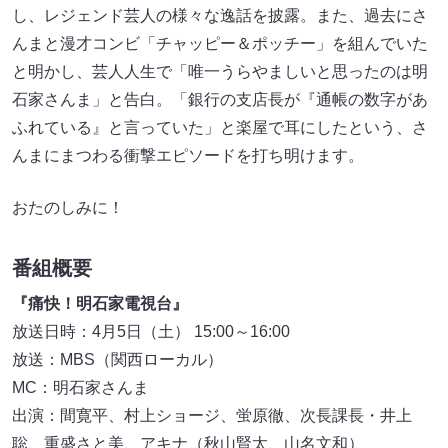
し、レジェンド芸人の様々な逸話を披露。また、過去にさ
んまと漫才コンビ「チャッピー＆ポッチー」を組んでいた
と明かし、芸人人生で「唯一うらやましいと思ったのは明
石家さんま」と告白。「銀行の支店長が『通帳の数字があ
ふれている』と言っていた」と楽屋で耳にしたという、さ
んまにまつわる衝撃エピソードを打ち明けます。
おたのしみに！
番組概要
『痛快！明石家電視台』
放送日時：4月5日（土） 15:00～16:00
放送：MBS（関西ローカル）
MC：明石家さんま
出演：間寛平、村上ショージ、蛍原徹、次長課長・井上
聡、重盛さと美、アキナ（秋山賢太、山名文和）