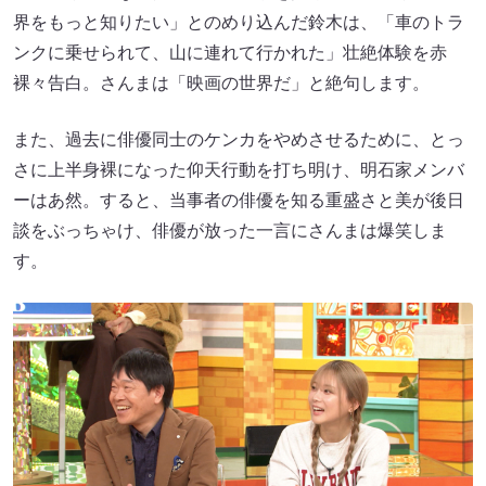
界をもっと知りたい」とのめり込んだ鈴木は、「車のトラ
ンクに乗せられて、山に連れて行かれた」壮絶体験を赤
裸々告白。さんまは「映画の世界だ」と絶句します。
また、過去に俳優同士のケンカをやめさせるために、とっ
さに上半身裸になった仰天行動を打ち明け、明石家メンバ
ーはあ然。すると、当事者の俳優を知る重盛さと美が後日
談をぶっちゃけ、俳優が放った一言にさんまは爆笑しま
す。