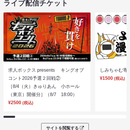
ライブ配信チケット
求人ボックス presents キングオブ
しみちゃむ寄席（
コント2026予選２回戦②
¥1500
(税込)
［8/4（火）きゅりあん 小ホール
（東京）開催分］（8/7 18:00）
¥2500
(税込)
サイトを閲覧する