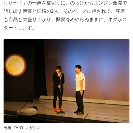
した〜！」の一声を皮切りに、のっけからエンジン全開で
話し出す伊藤と国崎の2人。そのペースに押されて、客席
も自然と大盛り上がり。興奮冷めやらぬままに、ネタがス
タートします。
出典:
FANY マガジン