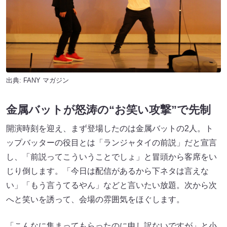
出典:
FANY マガジン
金属バットが怒涛の“お笑い攻撃”で先制
開演時刻を迎え、まず登場したのは金属バットの2人。ト
ップバッターの役目とは「ランジャタイの前説」だと宣言
し、「前説ってこういうことでしょ」と冒頭から客席をい
じり倒します。「今日は配信があるから下ネタは言えな
い」「もう言うてるやん」などと言いたい放題。次から次
へと笑いを誘って、会場の雰囲気をほぐします。
「こんなに集まってもらったのに申し訳ないですが」と小