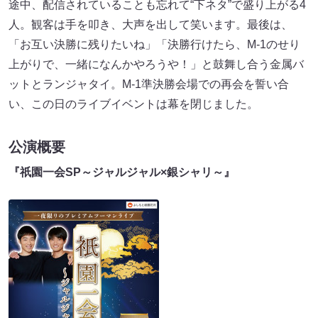
途中、配信されていることも忘れて“下ネタ”で盛り上がる4
人。観客は手を叩き、大声を出して笑います。最後は、
「お互い決勝に残りたいね」「決勝行けたら、M-1のせり
上がりで、一緒になんかやろうや！」と鼓舞し合う金属バ
ットとランジャタイ。M-1準決勝会場での再会を誓い合
い、この日のライブイベントは幕を閉じました。
公演概要
『祇園一会SP～ジャルジャル×銀シャリ～』