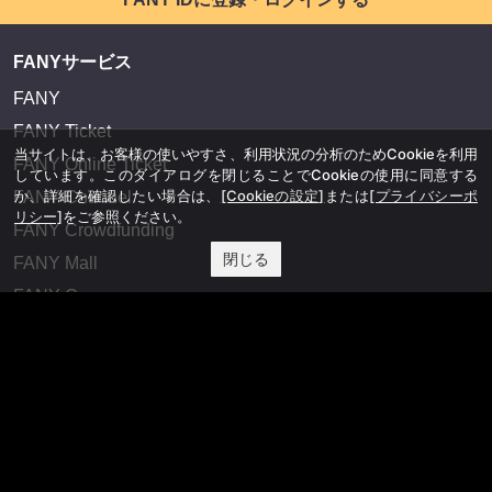
FANYサービス
FANY
FANY Ticket
当サイトは、お客様の使いやすさ、利用状況の分析のためCookieを利用
FANY Online Ticket
しています。このダイアログを閉じることでCookieの使用に同意する
か、詳細を確認したい場合は、
[Cookieの設定]
または
[プライバシーポ
FANY Channel
リシー]
をご参照ください。
FANY Crowdfunding
閉じる
FANY Mall
FANY Commu
法務・規約
プライバシーポリシー
反社会的勢力排除宣言
会社情報