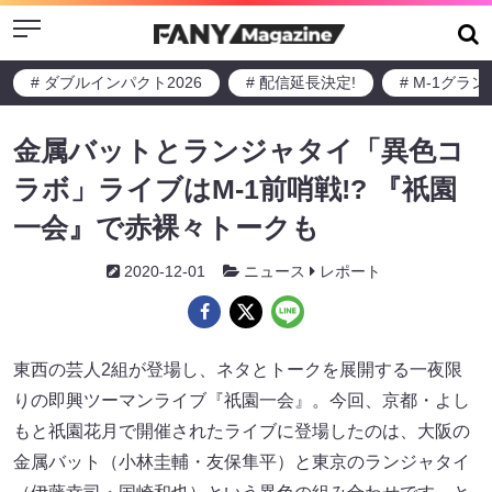
Menu
# ダブルインパクト2026
# 配信延長決定!
# M-1グラ
金属バットとランジャタイ「異色コ
ラボ」ライブはM-1前哨戦!? 『祇園
一会』で赤裸々トークも
2020-12-01
ニュース
レポート
東西の芸人2組が登場し、ネタとトークを展開する一夜限
りの即興ツーマンライブ『祇園一会』。今回、京都・よし
もと祇園花月で開催されたライブに登場したのは、大阪の
金属バット（小林圭輔・友保隼平）と東京のランジャタイ