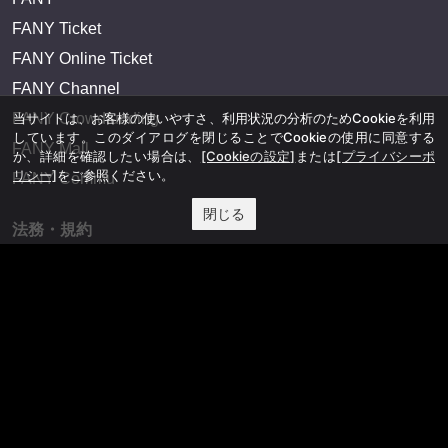
FANY Ticket
FANY Online Ticket
FANY Channel
当サイトは、お客様の使いやすさ、利用状況の分析のためCookieを利用
FANY Crowdfunding
しています。このダイアログを閉じることでCookieの使用に同意する
FANY Mall
か、詳細を確認したい場合は、
[Cookieの設定]
または
[プライバシーポ
リシー]
をご参照ください。
FANY Commu
閉じる
法務・規約
プライバシーポリシー
反社会的勢力排除宣言
会社情報
吉本興業株式会社
お問い合わせ