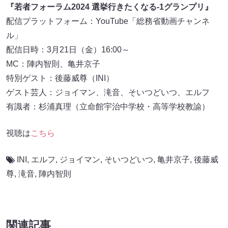
『若者フォーラム2024 選挙行きたくなる-1グランプリ』
配信プラットフォーム：YouTube「総務省動画チャンネ
ル」
配信日時：3月21日（金）16:00～
MC：陣内智則、亀井京子
特別ゲスト：後藤威尊（INI）
ゲスト芸人：ジョイマン、滝音、そいつどいつ、エルフ
有識者：杉浦真理（立命館宇治中学校・高等学校教諭）
視聴は
こちら
INI
,
エルフ
,
ジョイマン
,
そいつどいつ
,
亀井京子
,
後藤威
尊
,
滝音
,
陣内智則
関連記事