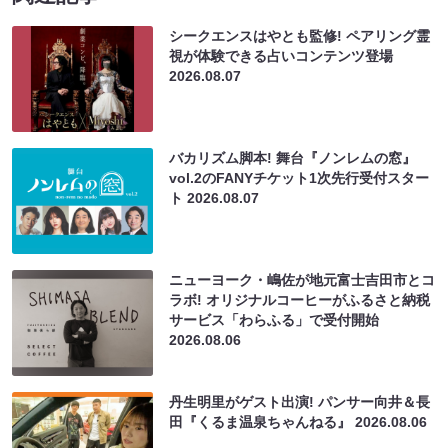
シークエンスはやとも監修! ペアリング霊
視が体験できる占いコンテンツ登場
2026.08.07
バカリズム脚本! 舞台『ノンレムの窓』
vol.2のFANYチケット1次先行受付スター
ト
2026.08.07
ニューヨーク・嶋佐が地元富士吉田市とコ
ラボ! オリジナルコーヒーがふるさと納税
サービス「わらふる」で受付開始
2026.08.06
丹生明里がゲスト出演! パンサー向井＆長
田『くるま温泉ちゃんねる』
2026.08.06