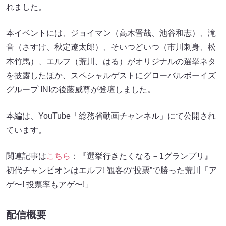
れました。
本イベントには、ジョイマン（高木晋哉、池谷和志）、滝
音（さすけ、秋定遼太郎）、そいつどいつ（市川刺身、松
本竹馬）、エルフ（荒川、はる）がオリジナルの選挙ネタ
を披露したほか、スペシャルゲストにグローバルボーイズ
グループ INIの後藤威尊が登壇しました。
本編は、YouTube「総務省動画チャンネル」にて公開され
ています。
関連記事は
こちら
：『選挙行きたくなる－1グランプリ』
初代チャンピオンはエルフ! 観客の“投票”で勝った荒川「ア
ゲ〜! 投票率もアゲ〜!」
配信概要