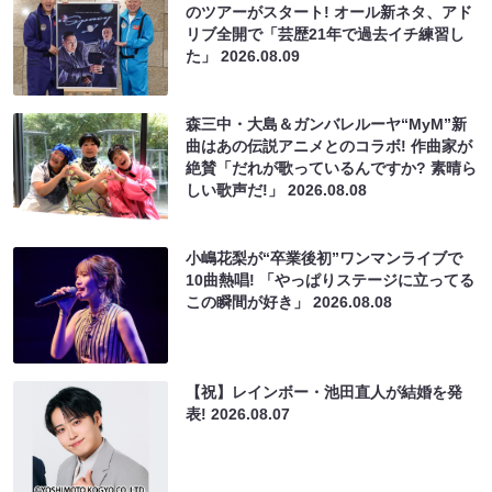
のツアーがスタート! オール新ネタ、アド
リブ全開で「芸歴21年で過去イチ練習し
た」
2026.08.09
森三中・大島＆ガンバレルーヤ“MyM”新
曲はあの伝説アニメとのコラボ! 作曲家が
絶賛「だれが歌っているんですか? 素晴ら
しい歌声だ!」
2026.08.08
小嶋花梨が“卒業後初”ワンマンライブで
10曲熱唱! 「やっぱりステージに立ってる
この瞬間が好き」
2026.08.08
【祝】レインボー・池田直人が結婚を発
表!
2026.08.07