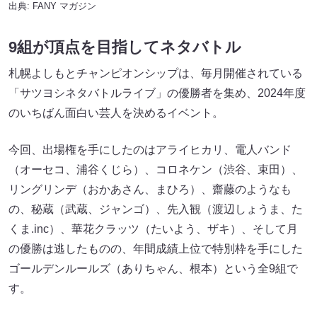
出典:
FANY マガジン
9組が頂点を目指してネタバトル
札幌よしもとチャンピオンシップは、毎月開催されている
「サツヨシネタバトルライブ」の優勝者を集め、2024年度
のいちばん面白い芸人を決めるイベント。
今回、出場権を手にしたのはアライヒカリ、電人バンド
（オーセコ、浦谷くじら）、コロネケン（渋谷、束田）、
リングリンデ（おかあさん、まひろ）、齋藤のようなも
の、秘蔵（武蔵、ジャンゴ）、先入観（渡辺しょうま、た
くま.inc）、華花クラッツ（たいよう、ザキ）、そして月
の優勝は逃したものの、年間成績上位で特別枠を手にした
ゴールデンルールズ（ありちゃん、根本）という全9組で
す。