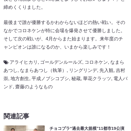
締めくくりました。
最後まで誰が優勝するかわからないほどの熱い戦い。その
なかでコロネケンが特に会場を爆発させて優勝しました。
そして次の戦いが、4月からまた始まります。来年度のチ
ャンピオンは誰になるのか、いまから楽しみです！
アライヒカリ
,
ゴールデンルールズ
,
コロネケン
,
なまら
あつし
,
なまらあつし（執筆）
,
リングリンデ
,
先入観
,
吉村
崇
,
地方創生
,
平成ノブシコブシ
,
秘蔵
,
華花クラッツ
,
電人バ
ンド
,
齋藤のようなもの
関連記事
チョコプラ“過去最大規模”11都市19公演