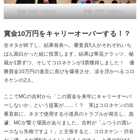
出典:
FANY マガジン
出典:
FANY マガジン
賞金10万円をキャリーオーバーする！？
全ネタが終了し、結果発表へ。審査員5人がそれぞれいち
ばん面白かった組に投票します。結果は華花クラッツ、秘
蔵が1票ずつ、そしてコロネケンが3票獲得しました！ 優
勝賞金10万円の進呈に喜びを爆発させ、涙を浮かべるコロ
ネケンの2人。
ここでMCの吉村から「この賞金を来年にキャリーオーバ
ーしないか」という提案が……！？ 実はコロネケンの出
番直前に、ネタで使用する小道具のトラブルが発生し、急
遽、MCが繋ぐ場面がありました。吉村が「ふつうの賞レ
ースなら失格ですよ！」と主張すると、コロネケン・渋谷