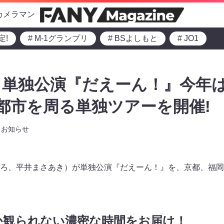
カメラマン
定!
# M-1グランプリ
# BSよしもと
# JO1
コ単独公演『だえーん！』今年
都市を周る単独ツアーを開催!
お知らせ
ろ、平井まさあき）が単独公演『だえーん！』を、京都、福岡
か観られない濃密な時間をお届け！