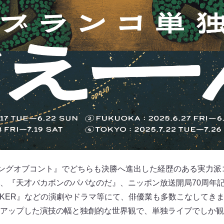
キングオブコント』でどちらも決勝へ進出した経歴のある実力派
、『天才バカボンのパパなのだ』、ニッポン放送開局70周年
LKER』などの演劇やドラマ等にて、俳優業も多数こなしてき
アップした演技の幅と独創的な世界観で、単独ライブでしか観