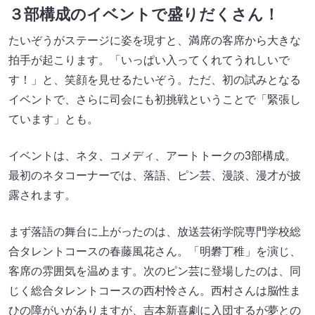
３部構成のイベントで盛りだくさん！
たいぞうがステージに姿を現すと、満席の客席から大きな
拍手が起こります。「いっぱい入ってくれてうれしいで
す！」と、笑顔を見せるたいぞう。ただ、初の試みとなる
イベントで、さらに司会にも初挑戦ということで「緊張し
ています」とも。
イベントは、ネタ、コメディ、アートトークの3部構成。
最初のネタコーナーでは、落語、ピン芸、漫談、漫才が披
露されます。
まず落語の舞台に上がったのは、放送芸術学院専門学校総
合タレントコースの春藤風花さん。「明礬丁稚」を演じ、
客席の雰囲気を温めます。次のピン芸に登場したのは、同
じく総合タレントコースの西村怜さん。西村さんは脳性ま
ひの障がいがありますが、吉本新喜劇に入団するが夢との