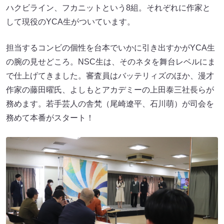
ハクビライン、フカニットという8組。それぞれに作家と
して現役のYCA生がついています。
担当するコンビの個性を台本でいかに引き出すかがYCA生
の腕の見せどころ。NSC生は、そのネタを舞台レベルにま
で仕上げてきました。審査員はバッテリィズのほか、漫才
作家の藤田曜氏、よしもとアカデミーの上田泰三社長らが
務めます。若手芸人の舎梵（尾崎遼平、石川萌）が司会を
務めて本番がスタート！