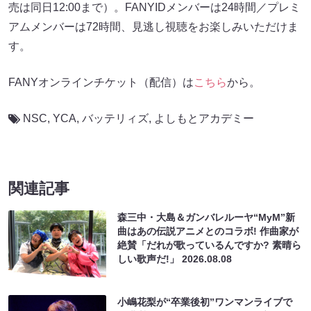
売は同日12:00まで）。FANYIDメンバーは24時間／プレミ
アムメンバーは72時間、見逃し視聴をお楽しみいただけま
す。
FANYオンラインチケット（配信）は
こちら
から。
NSC
,
YCA
,
バッテリィズ
,
よしもとアカデミー
関連記事
森三中・大島＆ガンバレルーヤ“MyM”新
曲はあの伝説アニメとのコラボ! 作曲家が
絶賛「だれが歌っているんですか? 素晴ら
しい歌声だ!」
2026.08.08
小嶋花梨が“卒業後初”ワンマンライブで